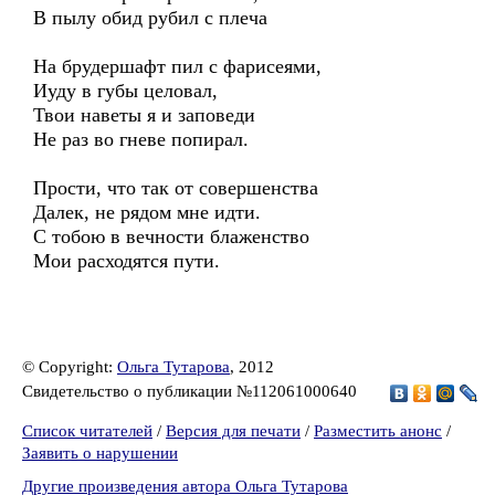
В пылу обид рубил с плеча
На брудершафт пил с фарисеями,
Иуду в губы целовал,
Твои наветы я и заповеди
Не раз во гневе попирал.
Прости, что так от совершенства
Далек, не рядом мне идти.
С тобою в вечности блаженство
Мои расходятся пути.
© Copyright:
Ольга Тутарова
, 2012
Свидетельство о публикации №112061000640
Список читателей
/
Версия для печати
/
Разместить анонс
/
Заявить о нарушении
Другие произведения автора Ольга Тутарова