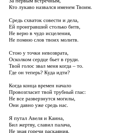
За первым встречным,
Кто лукаво назвался именем Твоим.
Средь схваток совести и дела,
Ей проигравший столько битв,
Не верю в чудо исцеления,
Не помню слов твоих молитв.
Стою у точки невозврата,
Осколком сердце бьет в груди.
Твой голос звал меня когда – то.
Где он теперь? Куда идти?
Когда конца времен начало
Провозгласит твой трубный глас:
Не все разверзнутся могилы,
Они давно уже средь нас.
Я путал Авеля и Каина,
Бил жертву, славил палача,
Не зная горечи раскаяния,