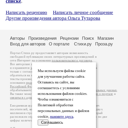
списке
.
Написать рецензию
Написать личное сообщение
Другие произведения автора Ольга Тутарова
Авторы
Произведения
Рецензии
Поиск
Магазин
Вход для авторов
О портале
Стихи.ру
Проза.ру
Портал Стихи.ру предоставляет авторам возможность
свободной публикации своих литературных произведений в
сети Интернет на основании
пользовательского договора
.
Все авторские права на произведения принадлежат авторам
и охраняются
законом
. Перепечатка произведений возможна
Мы используем файлы cookie
только с согласия его автора, к которому вы можете
обратиться на его авторской странице. Ответственность за
для улучшения работы сайта.
тексты произведений авторы несут самостоятельно на
Оставаясь на сайте, вы
основании
правил публикации
и
законодательства
Российской Федерации
. Данные пользователей
соглашаетесь с условиями
обрабатываются на основании
Политики обработки персональных данных
.
использования файлов cookies.
Вы также можете посмотреть более подробную
информацию о портале
и
связаться с администрацией
.
Чтобы ознакомиться с
Политикой обработки
Ежедневная аудитория портала Стихи.ру – порядка 200 тысяч
посетителей, которые в общей сумме просматривают более двух
персональных данных и файлов
миллионов страниц по данным счетчика посещаемости, который
cookie,
нажмите здесь
.
расположен справа от этого текста. В каждой графе указано по две
цифры: количество просмотров и количество посетителей.
Соглашаюсь