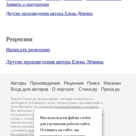
Заявить о нарушении
Другие произведения автора Елена Дёмина
Рецензии
Написать рецензию
Другие произведения автора Елена Дёмина
Авторы
Произведения
Рецензии
Поиск
Магазин
Вход для авторов
О портале
Стихи.ру
Проза.ру
Портал Стихи.ру предоставляет авторам возможность
свободной публикации своих литературных произведений в
сети Интернет на основании
пользовательского договора
.
Все авторские права на произведения принадлежат авторам
и охраняются
законом
. Перепечатка произведений возможна
Мы используем файлы cookie
только с согласия его автора, к которому вы можете
обратиться на его авторской странице. Ответственность за
для улучшения работы сайта.
тексты произведений авторы несут самостоятельно на
Оставаясь на сайте, вы
основании
правил публикации
и
законодательства
Российской Федерации
. Данные пользователей