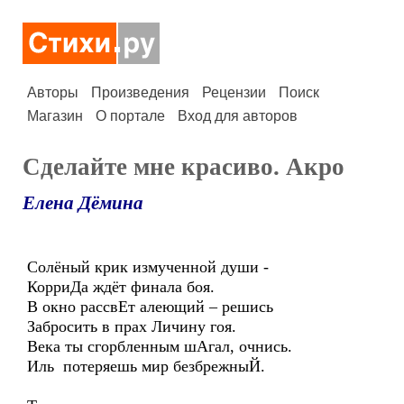
Авторы
Произведения
Рецензии
Поиск
Магазин
О портале
Вход для авторов
Сделайте мне красиво. Акро
Елена Дёмина
Солёный крик измученной души -
КорриДа ждёт финала боя.
В окно рассвЕт алеющий – решись
Забросить в прах Личину гоя.
Века ты сгорбленным шАгал, очнись.
Иль потеряешь мир безбрежныЙ.