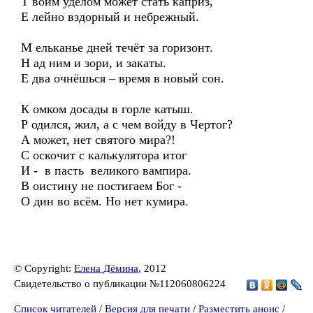
Т воим уделом может стать каприз,
Е лейно вздорный и небрежный.
М ельканье дней течёт за горизонт.
Н ад ним и зори, и закаты.
Е два очнёшься – время в новый сон.
К омком досады в горле катыш.
Р одился, жил, а с чем войду в Чертог?
А может, нет святого мира?!
С оскочит с калькулятора итог
И - в пасть великого вампира.
В оистину не постигаем Бог -
О дин во всём. Но нет кумира.
© Copyright:
Елена Дёмина
, 2012
Свидетельство о публикации №112060806224
Список читателей
/
Версия для печати
/
Разместить анонс
/