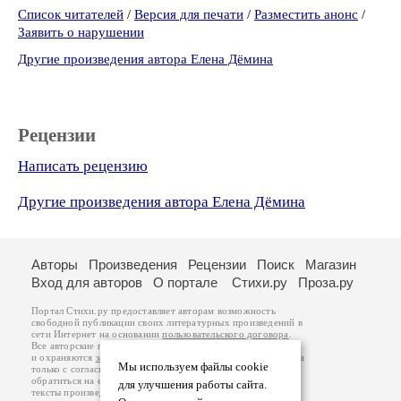
Список читателей
/
Версия для печати
/
Разместить анонс
/
Заявить о нарушении
Другие произведения автора Елена Дёмина
Рецензии
Написать рецензию
Другие произведения автора Елена Дёмина
Авторы
Произведения
Рецензии
Поиск
Магазин
Вход для авторов
О портале
Стихи.ру
Проза.ру
Портал Стихи.ру предоставляет авторам возможность
свободной публикации своих литературных произведений в
сети Интернет на основании
пользовательского договора
.
Все авторские права на произведения принадлежат авторам
и охраняются
законом
. Перепечатка произведений возможна
Мы используем файлы cookie
только с согласия его автора, к которому вы можете
обратиться на его авторской странице. Ответственность за
для улучшения работы сайта.
тексты произведений авторы несут самостоятельно на