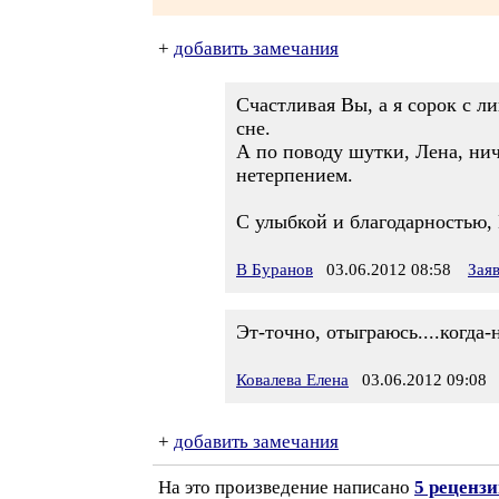
+
добавить замечания
Счастливая Вы, а я сорок с ли
сне.
А по поводу шутки, Лена, нич
нетерпением.
С улыбкой и благодарностью,
В Буранов
03.06.2012 08:58
Зая
Эт-точно, отыграюсь....когда-н
Ковалева Елена
03.06.2012 09:08
+
добавить замечания
На это произведение написано
5 реценз