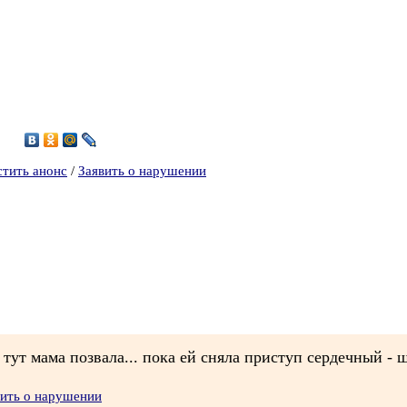
6
стить анонс
/
Заявить о нарушении
тут мама позвала... пока ей сняла приступ сердечный - шу
вить о нарушении