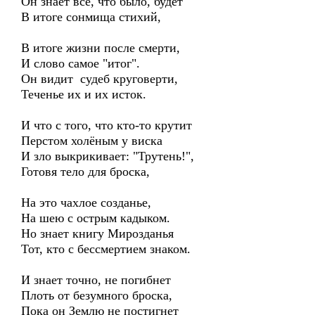
Он знает все, что было, будет
В итоге сонмища стихий,
В итоге жизни после смерти,
И слово самое "итог".
Он видит судеб круговерти,
Теченье их и их исток.
И что с того, что кто-то крутит
Перстом холёным у виска
И зло выкрикивает: "Трутень!",
Готовя тело для броска,
На это чахлое созданье,
На шею с острым кадыком.
Но знает книгу Мирозданья
Тот, кто с бессмертием знаком.
И знает точно, не погибнет
Плоть от безумного броска,
Пока он Землю не постигнет