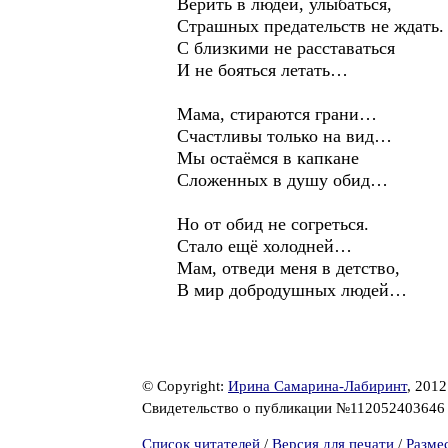
Верить в людей, улыбаться,
Страшных предательств не ждать.
С близкими не расставаться
И не бояться летать…
Мама, стираются грани…
Счастливы только на вид…
Мы остаёмся в капкане
Сложенных в душу обид…
Но от обид не согреться.
Стало ещё холодней…
Мам, отведи меня в детство,
В мир добродушных людей…
© Copyright:
Ирина Самарина-Лабиринт
, 2012
Свидетельство о публикации №11205240364
Список читателей
/
Версия для печати
/
Разме