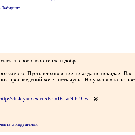
-Лабиринт
казать своё слово тепла и добра.
ого-самого! Пусть вдохновение никогда не покидает Вас.
их произведений хочет петь душа. Но у меня она не поёт
http://disk.yandex.ru/d/e-xJE1wNih-9_w
- 🎤
явить о нарушении