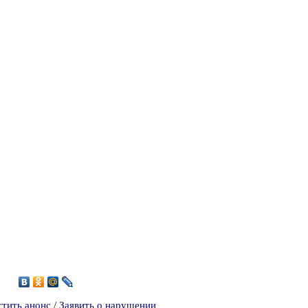
6
стить анонс
/
Заявить о нарушении