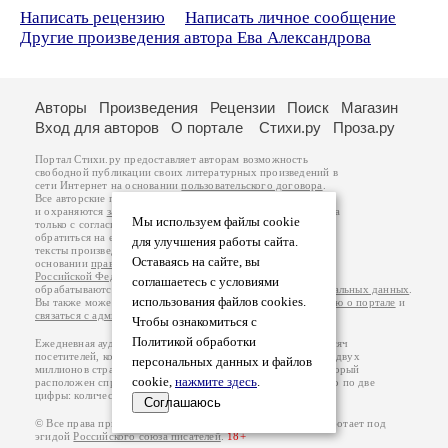
Написать рецензию
Написать личное сообщение
Другие произведения автора Ева Александрова
Авторы
Произведения
Рецензии
Поиск
Магазин
Вход для авторов
О портале
Стихи.ру
Проза.ру
Портал Стихи.ру предоставляет авторам возможность
свободной публикации своих литературных произведений в
сети Интернет на основании
пользовательского договора
.
Все авторские права на произведения принадлежат авторам
и охраняются
законом
. Перепечатка произведений возможна
Мы используем файлы cookie
только с согласия его автора, к которому вы можете
обратиться на его авторской странице. Ответственность за
для улучшения работы сайта.
тексты произведений авторы несут самостоятельно на
Оставаясь на сайте, вы
основании
правил публикации
и
законодательства
Российской Федерации
. Данные пользователей
соглашаетесь с условиями
обрабатываются на основании
Политики обработки персональных данных
.
использования файлов cookies.
Вы также можете посмотреть более подробную
информацию о портале
и
связаться с администрацией
.
Чтобы ознакомиться с
Политикой обработки
Ежедневная аудитория портала Стихи.ру – порядка 200 тысяч
посетителей, которые в общей сумме просматривают более двух
персональных данных и файлов
миллионов страниц по данным счетчика посещаемости, который
cookie,
нажмите здесь
.
расположен справа от этого текста. В каждой графе указано по две
цифры: количество просмотров и количество посетителей.
Соглашаюсь
© Все права принадлежат авторам, 2000-2026. Портал работает под
эгидой
Российского союза писателей
.
18+