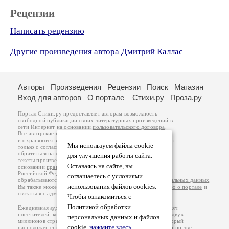
Рецензии
Написать рецензию
Другие произведения автора Дмитрий Каллас
Авторы
Произведения
Рецензии
Поиск
Магазин
Вход для авторов
О портале
Стихи.ру
Проза.ру
Портал Стихи.ру предоставляет авторам возможность
свободной публикации своих литературных произведений в
сети Интернет на основании
пользовательского договора
.
Все авторские права на произведения принадлежат авторам
и охраняются
законом
. Перепечатка произведений возможна
Мы используем файлы cookie
только с согласия его автора, к которому вы можете
обратиться на его авторской странице. Ответственность за
для улучшения работы сайта.
тексты произведений авторы несут самостоятельно на
Оставаясь на сайте, вы
основании
правил публикации
и
законодательства
Российской Федерации
. Данные пользователей
соглашаетесь с условиями
обрабатываются на основании
Политики обработки персональных данных
.
использования файлов cookies.
Вы также можете посмотреть более подробную
информацию о портале
и
связаться с администрацией
.
Чтобы ознакомиться с
Политикой обработки
Ежедневная аудитория портала Стихи.ру – порядка 200 тысяч
посетителей, которые в общей сумме просматривают более двух
персональных данных и файлов
миллионов страниц по данным счетчика посещаемости, который
cookie,
нажмите здесь
.
расположен справа от этого текста. В каждой графе указано по две