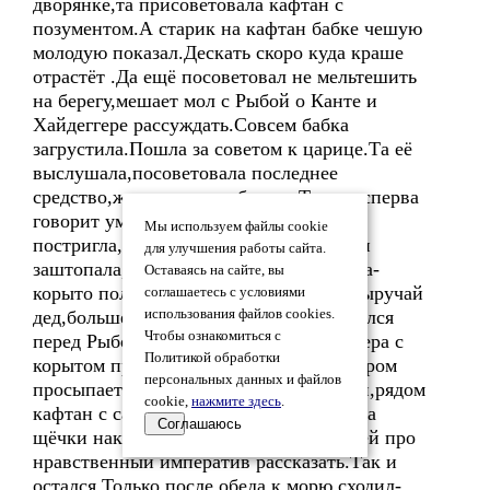
дворянке,та присоветовала кафтан с
позументом.А старик на кафтан бабке чешую
молодую показал.Дескать скоро куда краше
отрастёт .Да ещё посоветовал не мельтешить
на берегу,мешает мол с Рыбой о Канте и
Хайдеггере рассуждать.Совсем бабка
загрустила.Пошла за советом к царице.Та её
выслушала,посоветовала последнее
средство,жалость попробовать.Только сперва
говорит умойся.Бабка умылась,волосы
Мы используем файлы cookie
постригла,порядок в дому навела,чулки
для улучшения работы сайта.
заштопала,пришла к берегу и заплакала-
Оставаясь на сайте, вы
корыто поломалось,скотина голодает,выручай
соглашаетесь с условиями
дед,больше некому.Дед плюнул,извинился
использования файлов cookies.
Чтобы ознакомиться с
перед Рыбой и пошел помогать.До вечера с
Политикой обработки
корытом провозился,да и заночевал.Утром
персональных данных и файлов
просыпается-на столе щи с варениками,рядом
cookie,
нажмите здесь
.
кафтан с сапогами,в дому чистота,бабка
Соглашаюсь
щёчки накрасила,и просит умильно и ей про
нравственный императив рассказать.Так и
остался.Только после обеда к морю сходил-