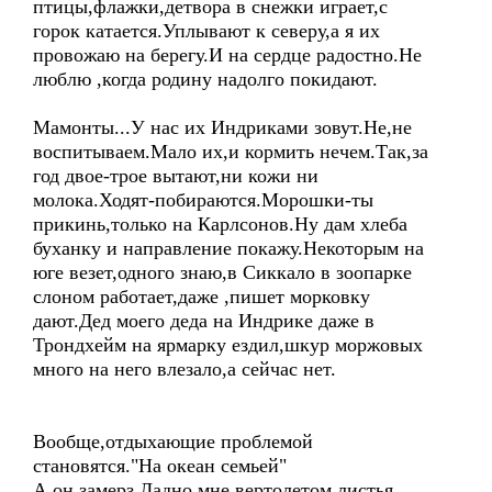
птицы,флажки,детвора в снежки играет,с
горок катается.Уплывают к северу,а я их
провожаю на берегу.И на сердце радостно.Не
люблю ,когда родину надолго покидают.
Мамонты...У нас их Индриками зовут.Не,не
воспитываем.Мало их,и кормить нечем.Так,за
год двое-трое вытают,ни кожи ни
молока.Ходят-побираются.Морошки-ты
прикинь,только на Карлсонов.Ну дам хлеба
буханку и направление покажу.Некоторым на
юге везет,одного знаю,в Сиккало в зоопарке
слоном работает,даже ,пишет морковку
дают.Дед моего деда на Индрике даже в
Трондхейм на ярмарку ездил,шкур моржовых
много на него влезало,а сейчас нет.
Вообще,отдыхающие проблемой
становятся."На океан семьей"
А он замерз.Ладно мне вертолетом листья