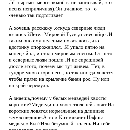
.Ыттыргын ,мергычкын(ты не записывай, это
песня неприличная).Он ,главное, то –о
-ненько так подтягивает
А хочешь расскажу ,откуда северные люди
взялись ?Летел Мировой Гусь ,и снес яйцо .И
таким оно ему нелепым показалось ,что
вдогонку опорожнился. .И упало пятно на
конец яйца, и стало мировым снегом. От него
и северные люди пошли .И не спрашивай
,после этого, почему мы тут живем. Нет, в
тундре много хорошего ,но так иногда хочется
чтобы прямо на крылечке банан рос. Ну или
на край черемуха.
А знаешь,почему у белых медведей хвосты
короткие?Медведи на хвост тюленей ловят.На
короткие ловятся нормальные,на длинные
-сумасшедшие.А то и Кит клюнет.Нафига
медведю Кит?Или безумный тюлень.Ни тебе