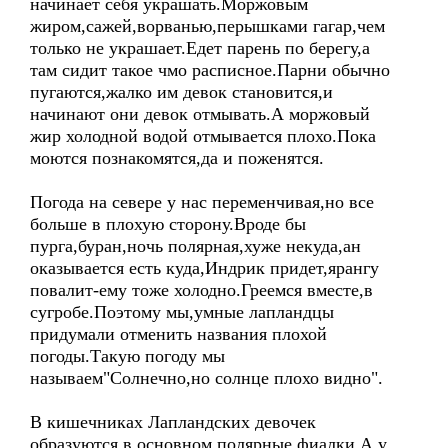
начинает себя украшать.Моржовым
жиром,сажей,ворванью,перышками гагар,чем
только не украшает.Едет парень по берегу,а
там сидит такое чмо расписное.Парни обычно
пугаются,жалко им девок становится,и
начинают они девок отмывать.А моржовый
жир холодной водой отмывается плохо.Пока
моются познакомятся,да и поженятся.
Погода на севере у нас переменчивая,но все
больше в плохую сторону.Вроде бы
пурга,буран,ночь полярная,хуже некуда,ан
оказывается есть куда,Индрик придет,ярангу
повалит-ему тоже холодно.Греемся вместе,в
сугробе.Поэтому мы,умные лапландцы
придумали отменить названия плохой
погоды.Такую погоду мы
называем"Солнечно,но солнце плохо видно".
В кишечниках Лапландских девочек
образуются в основном полярные фиалки.А у