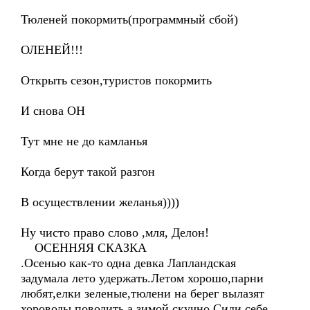
Тюленей покормить(программный сбой)
ОЛЕНЕЙ!!!
Открыть сезон,туристов покормить
И снова ОН
Тут мне не до камланья
Когда берут такой разгон
В осуществлении желанья))))
Ну чисто право слово ,мля, Делон!
ОСЕННЯЯ СКАЗКА
.Осенью как-то одна девка Лапландская
задумала лето удержать.Летом хорошо,парни
любят,елки зеленые,тюлени на берег вылазят
хороводы поводить,а зимой скучно.Сиди себе