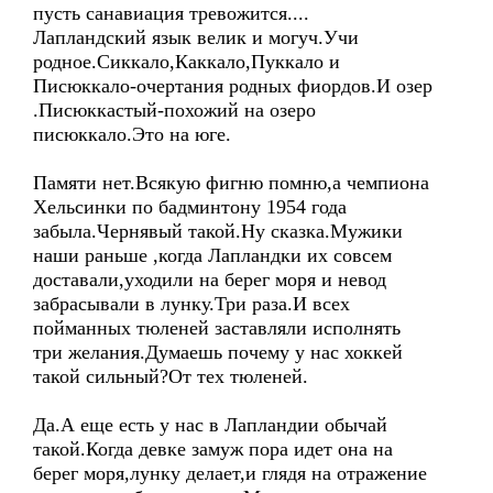
пусть санавиация тревожится....
Лапландский язык велик и могуч.Учи
родное.Сиккало,Каккало,Пуккало и
Писюккало-очертания родных фиордов.И озер
.Писюккастый-похожий на озеро
писюккало.Это на юге.
Памяти нет.Всякую фигню помню,а чемпиона
Хельсинки по бадминтону 1954 года
забыла.Чернявый такой.Ну сказка.Мужики
наши раньше ,когда Лапландки их совсем
доставали,уходили на берег моря и невод
забрасывали в лунку.Три раза.И всех
пойманных тюленей заставляли исполнять
три желания.Думаешь почему у нас хоккей
такой сильный?От тех тюленей.
Да.А еще есть у нас в Лапландии обычай
такой.Когда девке замуж пора идет она на
берег моря,лунку делает,и глядя на отражение