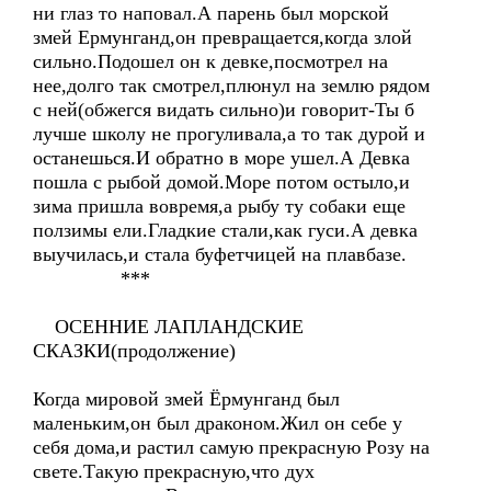
ни глаз то наповал.А парень был морской
змей Ермунганд,он превращается,когда злой
сильно.Подошел он к девке,посмотрел на
нее,долго так смотрел,плюнул на землю рядом
с ней(обжегся видать сильно)и говорит-Ты б
лучше школу не прогуливала,а то так дурой и
останешься.И обратно в море ушел.А Девка
пошла с рыбой домой.Море потом остыло,и
зима пришла вовремя,а рыбу ту собаки еще
ползимы ели.Гладкие стали,как гуси.А девка
выучилась,и стала буфетчицей на плавбазе.
***
ОСЕННИЕ ЛАПЛАНДСКИЕ
СКАЗКИ(продолжение)
Когда мировой змей Ёрмунганд был
маленьким,он был драконом.Жил он себе у
себя дома,и растил самую прекрасную Розу на
свете.Такую прекрасную,что дух