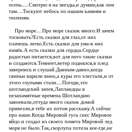
осень.....Смотрю я на звезды,и думаю,как они
там....Тоскуют небось по нашим камням и
тюленям.
Про море....Про море сказок много.И зачем
тосковать?Есть сказки для глаз,от них
плачешь легко.Есть сказки для ума-в них
намёк.А есть сказки для сердца.Сердце
радостью питается,вот для него такие сказки
и создаются.Темнеет,ветер поднялся,в плед
завернись и слушай.Давным-давно,когда
свиньи варили вино,а куры его хлестали,и от
этого глупыми стали....Погоди,это
шотландский запев,Лапландцы в
незапамятные времена Шотландию
завоевали,оттуда много сказок домой
привезли,я тебе их потом расскажу.А сейчас
про наше.Когда Мировой гусь снес Мировое
яйцо и создал из своего помета Мировой лед
моря не было.Так,скорлупа потела кое-где,не