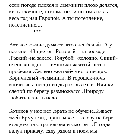
если погода плохая и лемминги плохо делятся,
киты скучные, шторма нет и потом дождь
весь год над Европой. А ты потепление,
потепление....
***
Вот все южане думают ,что снег белый .А у
нас снег 48 цветов .Розовый -на восходе
.Рыжий -на закате. Голубой -холодно. Синий-
очень холодно .Немножко желтый-песец
пробежал .Сильно желтый- много песцов.
Коричневый -лемминги. В горошек-ночь
кончилась ,песцы из дырок вылезли. Или кит
слепой по берегу размножался .Природу
любить и знать надо.
Котиков у нас нет ,врать не обучена.Бывает
змей Ермунганд приплывает. Голову на берег
кладет-а та с три вагона и смотрит .Я тогда
валун прикачу, сяду рядом и поем мы