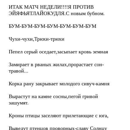
ИТАК МАТЧ НЕДЕЛИ!!!!Я ПРОТИВ
ЭЙЯФЬЯТЛАЙОКУДЛЯ.С новым бубном.
БУМ-БУМ-БУМ-БУМ-БУМ-БУМ-БУМ
Чухи-чухи,Трюхи-трюхи
Пепел серый оседает,засыпает кровь земная
Замирает в рваных жилах,прорастает сон-
травой...
Корка рану закрывает молодого сивуч-камня
Вырастут на камне сосны,пегой гривой
зашумят.
Кроны птицы заселяют прилетающие с юга,
Выведут птенцов проворных-славу Солнцу