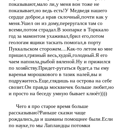
показывают,мало ли,у меня вон тоже не
показывает,но ведь есть!У Медведя нашего
сердце доброе,а нрав склочный,почти как у
меня.Ушел он из дому,переругался там со
всеми,потом страдал.В зоопарке в Торккало
год за мамонтом ухаживал,брил его,потом
геологам ящики таскать помогал,в порту
Пуккальском сторожем....Как-то летом ко мне
пришел,грязный весь,худой,голодный.Я его
чаем напоила,рыбой вяленой.Ну и прижился
по хозяйству.Придет-ругаться будет,а ты ему
варенья морошкового в тазик налей,вы и
подружитесь.Еще,глядишь на острова на себе
свозит.Он правда москвичек больше любит,но
и просто на беседу умную бывает клюёт))))
Чего я про старое время больше
рассказываю?Раньше сказки чаще
рождались,да и шаманы помощнее были.Если
по науке,то мы Лапландцы потомки