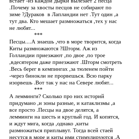
встает -из каждой дырки вылезает 2 песца
.Почему за хвосты песцов не собирают по
зиме ?Дураков в Лапландии нет .Тут один ,а
тут два. Кто мешает размножаться ,тех у нас
не любят...
***
Песцы....А знаешь ,что в море творится, когда
Киты размножаются ?Шторм. Аж из
Голландии приезжают ,по двое ,по трое
,вдесятером даже приезжают .Шторм смотреть
.Весь берег в кемпингах ,за тюленем пойти
-через бинокли не прорвешься. Всю парку
изорвешь .Вот так у нас на Севере любят...
***
А лемминги? Сколько про них историй
придумано ,и зоны разные, и катаклизмы ,а
все просто .Песцы на двое делятся, а
лемминги на шесть и круглый год. И копятся,
и ждут мига, когда ,однако ,киты
размножаться приплывут. Тогда всей стаей
несутся в море и киты ими стимулируются .А