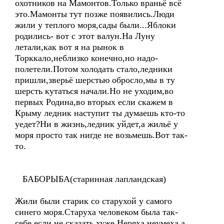
охотников на Мамонтов.Только враньё всё
это.Мамонты тут позже появились.Люди
жили у теплого моря,сады были...Яблоки
родились- вот с этот валун.На Луну
летали,как вот я на рынок в
Торккало,неблизко конечно,но надо-
полетели.Потом холодать стало,ледники
пришли,зверьё шерстью обросло,мы в ту
шерсть кутаться начали.Но не уходим,во
первых Родина,во вторых если скажем в
Крыму ледник наступит ты думаешь кто-то
уедет?Ни в жизнь,ледник уйдет,а жильё у
моря просто так нигде не возьмешь.Вот так-
то.
БАБОРЫБА(старинная лапландская)
Жили были старик со старухой у самого
синего моря.Старуха человеком была так-
себе,если не сказать хуже.Неряха,неумеха,а