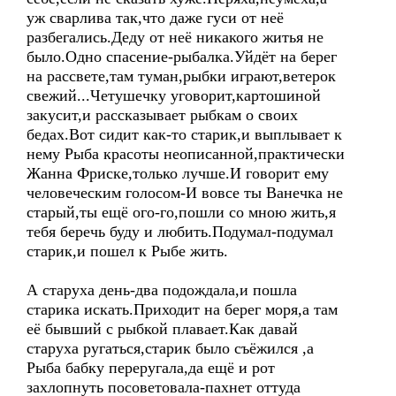
уж сварлива так,что даже гуси от неё
разбегались.Деду от неё никакого житья не
было.Одно спасение-рыбалка.Уйдёт на берег
на рассвете,там туман,рыбки играют,ветерок
свежий...Четушечку уговорит,картошиной
закусит,и рассказывает рыбкам о своих
бедах.Вот сидит как-то старик,и выплывает к
нему Рыба красоты неописанной,практически
Жанна Фриске,только лучше.И говорит ему
человеческим голосом-И вовсе ты Ванечка не
старый,ты ещё ого-го,пошли со мною жить,я
тебя беречь буду и любить.Подумал-подумал
старик,и пошел к Рыбе жить.
А старуха день-два подождала,и пошла
старика искать.Приходит на берег моря,а там
её бывший с рыбкой плавает.Как давай
старуха ругаться,старик было съёжился ,а
Рыба бабку переругала,да ещё и рот
захлопнуть посоветовала-пахнет оттуда