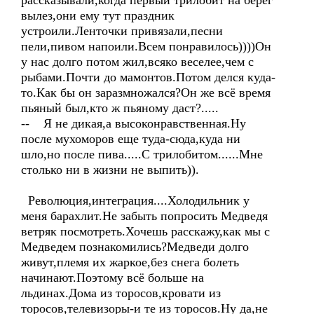
рассказывали,когда первый трилобит на берег
вылез,они ему тут праздник
устроили.Ленточки привязали,песни
пели,пивом напоили.Всем понравилось))))Он
у нас долго потом жил,всяко веселее,чем с
рыбами.Почти до мамонтов.Потом делся куда-
то.Как бы он заразмножался?Он же всё время
пьяный был,кто ж пьяному даст?.....
-- Я не дикая,а высоконравственная.Ну
после мухоморов еще туда-сюда,куда ни
шло,но после пива.....С трилобитом......Мне
столько ни в жизни не выпить)).
Революция,интеграция....Холодильник у
меня барахлит.Не забыть попросить Медведя
ветряк посмотреть.Хочешь расскажу,как мы с
Медведем познакомились?Медведи долго
живут,племя их жаркое,без снега болеть
начинают.Поэтому всё больше на
льдинах.Дома из торосов,кровати из
торосов,телевизоры-и те из торосов.Ну да,не