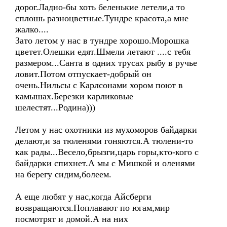
дорог.Ладно-бы хоть беленькие летели,а то
сплошь разноцветные.Тундре красота,а мне
жалко....
Зато летом у нас в тундре хорошо.Морошка
цветет.Олешки едят.Шмели летают ....с тебя
размером...Санта в одних трусах рыбу в ручье
ловит.Потом отпускает-добрый он
очень.Нильсы с Карлсонами хором поют в
камышах.Березки карликовые
шелестят...Родина)))
Летом у нас охотники из мухоморов байдарки
делают,и за тюленями гоняются.А тюлени-то
как рады...Весело,брызги,царь горы,кто-кого с
байдарки спихнет.А мы с Мишкой и оленями
на берегу сидим,болеем.
А еще любят у нас,когда Айсберги
возвращаются.Поплавают по югам,мир
посмотрят и домой.А на них