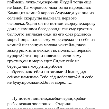
поймешь,лужа-ли,озеро-ли.Людей тогда еще
не было,Из мирового льда тогда народились
Камни,из камней корова Аудумле,а уж она из
соленой скорлупы вылизала первого
человека.Ходил он по потной скорлупе,корову
доил,с камнями беседовал,и так ему грустно
было,что заплакал он,и из его слез родилось
море.Понравилось ему море,сделал он себе из
камней шезлонг,из молока коктейль,глаза
зажмурил-типа очки,и так появился первый
курорт.С тех пор и повелось-если кому
грустно,он к морю едет.Сидит себе на
берегу,глаза жмурит,прибоем
любуется,коктейли потягивает.Подожди,я
сейчас намешаю.Тебе лёд добавлять?А я себе
не буду,прохладно.Вот и море.......
Ну потом понятно,амёбы-черви,крабы-
рыбы,всякая эволюция....Старики