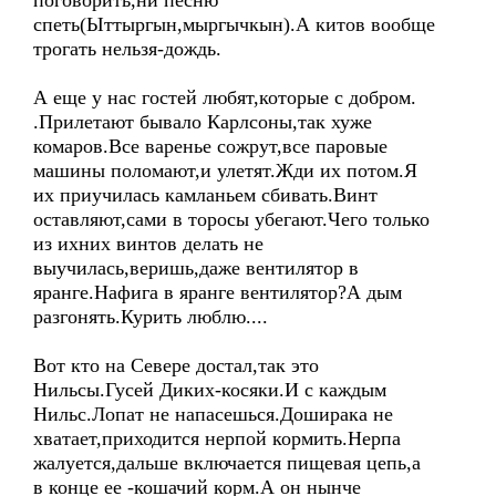
поговорить,ни песню
спеть(Ыттыргын,мыргычкын).А китов вообще
трогать нельзя-дождь.
А еще у нас гостей любят,которые с добром.
.Прилетают бывало Карлсоны,так хуже
комаров.Все варенье сожрут,все паровые
машины поломают,и улетят.Жди их потом.Я
их приучилась камланьем сбивать.Винт
оставляют,сами в торосы убегают.Чего только
из ихних винтов делать не
выучилась,веришь,даже вентилятор в
яранге.Нафига в яранге вентилятор?А дым
разгонять.Курить люблю....
Вот кто на Севере достал,так это
Нильсы.Гусей Диких-косяки.И с каждым
Нильс.Лопат не напасешься.Доширака не
хватает,приходится нерпой кормить.Нерпа
жалуется,дальше включается пищевая цепь,а
в конце ее -кошачий корм.А он нынче