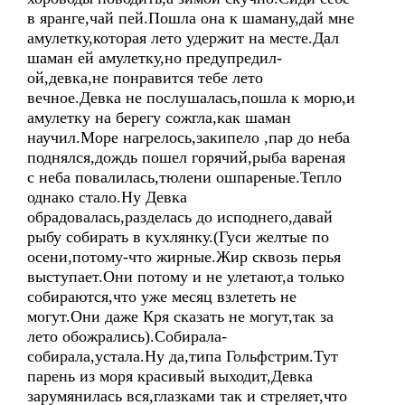
в яранге,чай пей.Пошла она к шаману,дай мне
амулетку,которая лето удержит на месте.Дал
шаман ей амулетку,но предупредил-
ой,девка,не понравится тебе лето
вечное.Девка не послушалась,пошла к морю,и
амулетку на берегу сожгла,как шаман
научил.Море нагрелось,закипело ,пар до неба
поднялся,дождь пошел горячий,рыба вареная
с неба повалилась,тюлени ошпареные.Тепло
однако стало.Ну Девка
обрадовалась,разделась до исподнего,давай
рыбу собирать в кухлянку.(Гуси желтые по
осени,потому-что жирные.Жир сквозь перья
выступает.Они потому и не улетают,а только
собираются,что уже месяц взлететь не
могут.Они даже Кря сказать не могут,так за
лето обожрались).Собирала-
собирала,устала.Ну да,типа Гольфстрим.Тут
парень из моря красивый выходит,Девка
зарумянилась вся,глазками так и стреляет,что