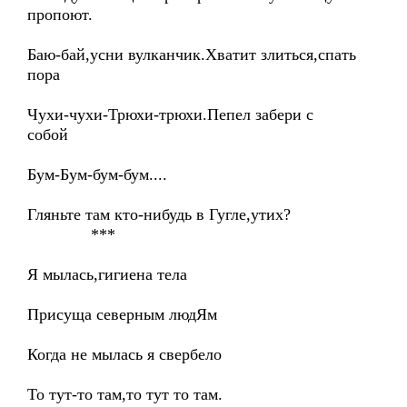
пропоют.
Баю-бай,усни вулканчик.Хватит злиться,спать
пора
Чухи-чухи-Трюхи-трюхи.Пепел забери с
собой
Бум-Бум-бум-бум....
Гляньте там кто-нибудь в Гугле,утих?
***
Я мылась,гигиена тела
Присуща северным людЯм
Когда не мылась я свербело
То тут-то там,то тут то там.