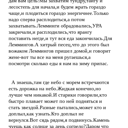
дам вам цель!Мы захватим тундру,тайгу и
лесостепь для начала,и будем жрать гораздо
чаще,и плодиться гораздо энергичнее.Только
надо сперва расплодиться,а потом
захватывать.Лемминги обрадовались,УРА
закричали,и расплодились,что ярангу
поставить негде,и тут вся еда закончилась.Для
Леммингов.А хитрый песец,что до этого был
вожаком Леммингов пришел домой,и говорит
жене-вот ты все на меня ругаешься,а
посмотри сколько еды я нам на зиму припас.
А знаешь,там где небо с морем встречаются
есть дорожка на небо.Жидкая конечно,но
лучше чем никакой.И старики говорили,кто
быстро плавает может по ней подняться и
стать звездой.Разные пытались,может кто и
доплыл,как узнать.Кто доплыл не
вернулся.Вот сядь рядом,я подвинусь.Камень
чуешь как солнце за день согрело?Даром что