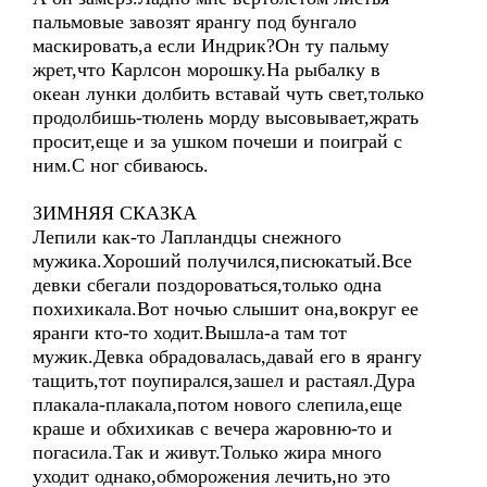
пальмовые завозят ярангу под бунгало
маскировать,а если Индрик?Он ту пальму
жрет,что Карлсон морошку.На рыбалку в
океан лунки долбить вставай чуть свет,только
продолбишь-тюлень морду высовывает,жрать
просит,еще и за ушком почеши и поиграй с
ним.С ног сбиваюсь.
ЗИМНЯЯ СКАЗКА
Лепили как-то Лапландцы снежного
мужика.Хороший получился,писюкатый.Все
девки сбегали поздороваться,только одна
похихикала.Вот ночью слышит она,вокруг ее
яранги кто-то ходит.Вышла-а там тот
мужик.Девка обрадовалась,давай его в ярангу
тащить,тот поупирался,зашел и растаял.Дура
плакала-плакала,потом нового слепила,еще
краше и обхихикав с вечера жаровню-то и
погасила.Так и живут.Только жира много
уходит однако,обморожения лечить,но это