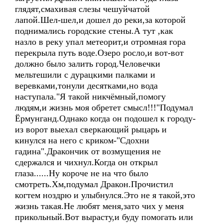
глядят,смахивая слезы чешуйчатой
лапой.Шел-шел,и дошел до реки,за которой
поднимались городские стены.А тут ,как
назло в реку упал метеорит,и отромная гора
перекрыла путь воде.Озеро росло,и вот-вот
должно было залить город.Человечки
мельтешили с дурацкими палками и
веревками,тонули десятками,но вода
наступала."Я такой никчёмный,помогу
людям,и жизнь моя обретет смысл!!!"Подумал
Ёрмунганд.Однако когда он подошел к городу-
из ворот выехал сверкающий рыцарь и
кинулся на него с криком-"Сдохни
гадина".Дракончик от возмущения не
сдержался и чихнул.Когда он открыл
глаза......Ну короче не на что было
смотреть.Хм,подумал Дракон.Прочистил
когтем ноздрю и улыбнулся.Это не я такой,это
жизнь такая.Не любят меня,зато чих у меня
прикольный.Вот вырасту,и буду помогать или