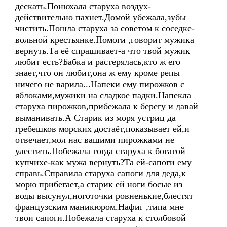
дескать.Понюхала старуха воздух-
действительно пахнет.Домой убежала,зубы
чистить.Пошла старуха за советом к соседке-
вольной крестьянке.Помоги ,говорит мужика
вернуть.Та её спрашивает-а что твой мужик
любит есть?Бабка и растерялась,кто ж его
знает,что он любит,она ж ему кроме репы
ничего не варила...Напеки ему пирожков с
яблоками,мужики на сладкое падки.Напекла
старуха пирожков,прибежала к берегу и давай
выманивать.А Старик из моря устриц да
гребешков морских достаёт,показывает ей,и
отвечает,мол нас вашими пирожками не
улестить.Побежала тогда старуха к богатой
купчихе-как мужа вернуть?Та ей-сапоги ему
справь.Справила старуха сапоги для деда,к
морю прибегает,а старик ей ноги босые из
воды высунул,ноготочки ровненькие,блестят
французским маникюром.Нафиг ,типа мне
твои сапоги.Побежала старуха к столбовой