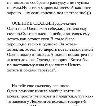
не помогать сообразно рассудку,а не глупым
нормам.Ну и стал мировым змеем.А как поет
хорошо....ну если конечно под настроение))))
ОСЕННИЕ СКАЗКИ.Продолжение
Один наш Олень жил себе,жил,и стало ему
скучно.Смотрел олень в небо,и хотелось ему
летать,как летают гуси.В стаде было
хорошо,но тесно и одиноко.Он хотел-
хотел,так хотел,что шерсть повылезла,и зимой
Олень помер от холода.А шаман посмотрел на
лысого дохлого Оленя,и говорит-"Хотел-бы
по настоящему-взял бы,и улетел.Нечего
хотеть и боками тереться".
На тебе еще сказочку осеннюю.
Один лемминг ничего вообще хотеть не
может,просто тупо жрет и плодится.А тут как-
то завелся у Леммингов вожак,и говорит-Я