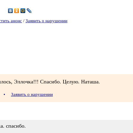
4
стить анонс
/
Заявить о нарушении
илось, Эллочка!!! Спасибо. Целую. Наташа.
9
•
Заявить о нарушении
а. спасибо.