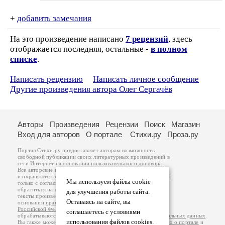
+
добавить замечания
На это произведение написано
7 рецензий
, здесь
отображается последняя, остальные -
в полном
списке
.
Написать рецензию
Написать личное сообщение
Другие произведения автора Олег Сергачёв
Авторы
Произведения
Рецензии
Поиск
Магазин
Вход для авторов
О портале
Стихи.ру
Проза.ру
Портал Стихи.ру предоставляет авторам возможность
свободной публикации своих литературных произведений в
сети Интернет на основании
пользовательского договора
.
Все авторские права на произведения принадлежат авторам
и охраняются
законом
. Перепечатка произведений возможна
Мы используем файлы cookie
только с согласия его автора, к которому вы можете
обратиться на его авторской странице. Ответственность за
для улучшения работы сайта.
тексты произведений авторы несут самостоятельно на
Оставаясь на сайте, вы
основании
правил публикации
и
законодательства
Российской Федерации
. Данные пользователей
соглашаетесь с условиями
обрабатываются на основании
Политики обработки персональных данных
.
использования файлов cookies.
Вы также можете посмотреть более подробную
информацию о портале
и