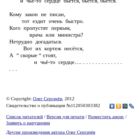
и чьё-то сердце бьётся, бьётся, бьётся.
Кому закон не писан,
тот ездит очень быстро.
Кого пропустят первым,
врача или министра?
Нетрудно догадаться.
Вот их кортеж несётся,
А “ скорые “ стоят,
и чьё-то сердце…. . . . . . . . . . . . . .
. . .
© Copyright:
Олег Сергачёв
, 2012
Свидетельство о публикации №112050303382
Список читателей
/
Версия для печати
/
Разместить анонс
/
Заявить о нарушении
Другие произведения автора Олег Сергачёв