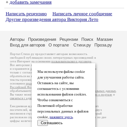
+
добавить замечания
Написать рецензию
Написать личное сообщение
Другие произведения автора Виктория Лето
Авторы
Произведения
Рецензии
Поиск
Магазин
Вход для авторов
О портале
Стихи.ру
Проза.ру
Портал Стихи.ру предоставляет авторам возможность
свободной публикации своих литературных произведений в
сети Интернет на основании
пользовательского договора
.
Все авторские права на произведения принадлежат авторам
и охраняются
законом
. Перепечатка произведений возможна
Мы используем файлы cookie
только с согласия его автора, к которому вы можете
обратиться на его авторской странице. Ответственность за
для улучшения работы сайта.
тексты произведений авторы несут самостоятельно на
Оставаясь на сайте, вы
основании
правил публикации
и
законодательства
Российской Федерации
. Данные пользователей
соглашаетесь с условиями
обрабатываются на основании
Политики обработки персональных данных
.
использования файлов cookies.
Вы также можете посмотреть более подробную
информацию о портале
и
связаться с администрацией
.
Чтобы ознакомиться с
Политикой обработки
Ежедневная аудитория портала Стихи.ру – порядка 200 тысяч
посетителей, которые в общей сумме просматривают более двух
персональных данных и файлов
миллионов страниц по данным счетчика посещаемости, который
cookie,
нажмите здесь
.
расположен справа от этого текста. В каждой графе указано по две
цифры: количество просмотров и количество посетителей.
Соглашаюсь