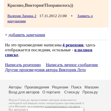
Красиво,Виктория!Понравилось))
Валерия Лачина 2
17.11.2012 21:00
•
Заявить о
нарушении
+
добавить замечания
На это произведение написаны
4 рецензии
, здесь
отображается последняя, остальные -
в полном
списке
.
Написать рецензию
Написать личное сообщение
Другие произведения автора Виктория Лето
Авторы
Произведения
Рецензии
Поиск
Магазин
Вход для авторов
О портале
Стихи.ру
Проза.ру
Портал Стихи.ру предоставляет авторам возможность
свободной публикации своих литературных произведений в
сети Интернет на основании
пользовательского договора
.
Все авторские права на произведения принадлежат авторам