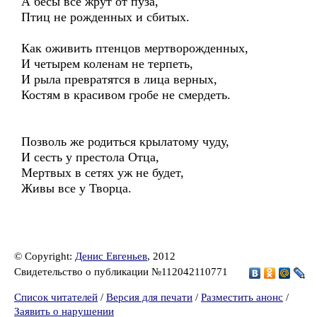
А бесы все жрут от пуза,
Птиц не рожденных и сбитых.
Как оживить птенцов мертворожденных,
И четырем коленам не терпеть,
И рыла превратятся в лица верных,
Костям в красивом гробе не смердеть.
Позволь же родиться крылатому чуду,
И сесть у престола Отца,
Мертвых в сетях уж не будет,
Живы все у Творца.
© Copyright:
Денис Евгеньев
, 2012
Свидетельство о публикации №112042110771
Список читателей
/
Версия для печати
/
Разместить анонс
/
Заявить о нарушении