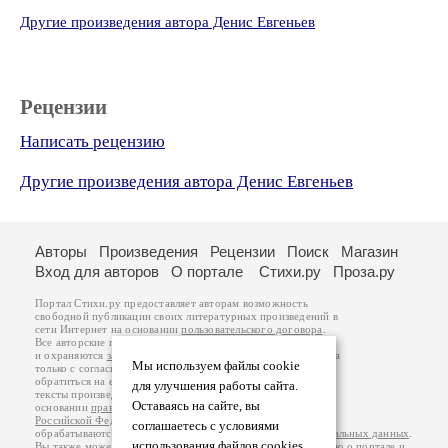
Другие произведения автора Денис Евгеньев
Рецензии
Написать рецензию
Другие произведения автора Денис Евгеньев
Авторы
Произведения
Рецензии
Поиск
Магазин
Вход для авторов
О портале
Стихи.ру
Проза.ру
Портал Стихи.ру предоставляет авторам возможность
свободной публикации своих литературных произведений в
сети Интернет на основании
пользовательского договора
.
Все авторские права на произведения принадлежат авторам
и охраняются
законом
. Перепечатка произведений возможна
Мы используем файлы cookie
только с согласия его автора, к которому вы можете
обратиться на его авторской странице. Ответственность за
для улучшения работы сайта.
тексты произведений авторы несут самостоятельно на
Оставаясь на сайте, вы
основании
правил публикации
и
законодательства
Российской Федерации
. Данные пользователей
соглашаетесь с условиями
обрабатываются на основании
Политики обработки персональных данных
.
использования файлов cookies.
Вы также можете посмотреть более подробную
информацию о портале
и