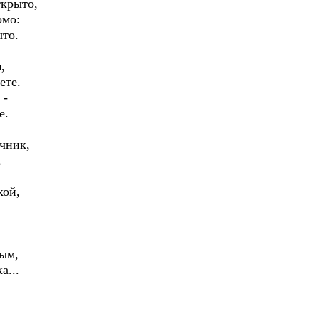
ткрыто,
омо:
ыто.
,
ете.
 -
е.
очник,
,
кой,
ым,
а...