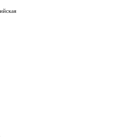
ийская
а