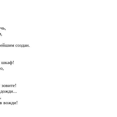
чь,
м,
нейшим создан.
в шкаф!
о,
 зовите!
 дожди...
,
 в вожди!