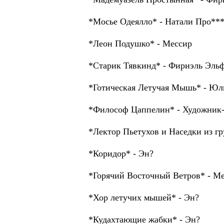
*Мосье Одеялло* - Натали Про**
*Леон Подушко* - Мессир
*Старик Тявкинд* - Фириэль Эль
*Готическая Летучая Мышь* - Ю
*Философ Цаппелин* - Художник-
*Лектор Пьетухов и Наседки из г
*Коридор* - Эн?
*Горячий Восточный Ветров* - М
*Хор летучих мышей* - Эн?
*Кудахтающие жабки* - Эн?