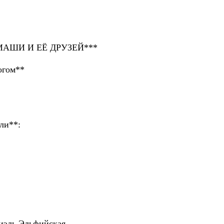
АШИ И ЕЁ ДРУЗЕЙ***
огом**
ли**:
иэль Эльфийская