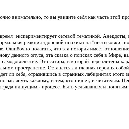
очно внимательно, то вы увидите себя как часть этой пр
 время экспериментирует сетевой тематикой. Анекдоты, 
ормальная реакция здоровой психики на "нестыковки" н
е. Ошибочно полагать, что эта история имеет отношение 
ву данного опуса, эта сказка о поисках себя в Мире, вз
, самодовольстве. Это сатира, в которой переплетены хар
ьном пространстве. Останется ли главная героиня собой 
ет ли себя, отразившись в странных лабиринтах этого за
дно заглянуть каждому, и тем, кто пишет, и читателям. Н
аграда пишущим - процесс. Быть услышаным и понятым з