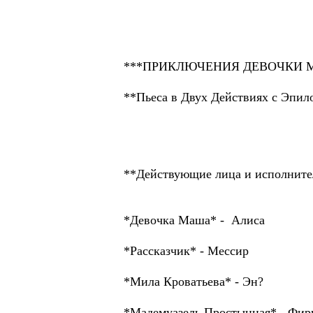
***ПРИКЛЮЧЕНИЯ ДЕВОЧКИ М
**Пьеса в Двух Действиях с Эпил
**Действующие лица и исполните
*Девочка Маша* - Алиса
*Рассказчик* - Мессир
*Мила Кроватьева* - Эн?
*Мадемуазель Простынная* - Фир