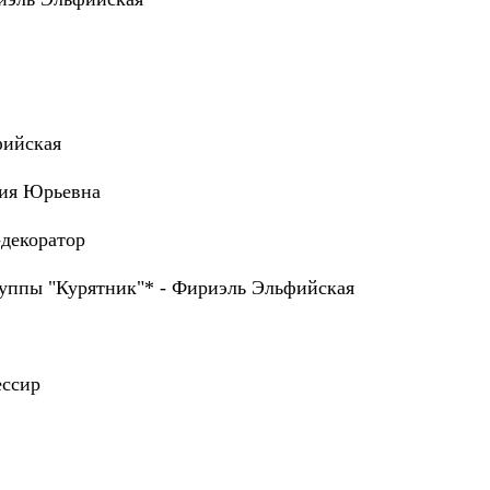
*
фийская
лия Юрьевна
декоратор
руппы "Курятник"* - Фириэль Эльфийская
ессир