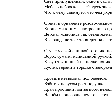
Свет приглушённый, окно в сад о
Мебель неброская - всё здесь знак
Что к чему сдвинуто, что чем укр
Стены в орнаменте розово-нежном
Кнопками к ним - настроения в цв
Детская живопись так безмятежна,
В карандаше то, что видит на свет
Стул с мягкой спинкой, столик, н
Ворох бумаги, исписанной ручкой
Клоун тряпичный на полке поник,
Кустик герани в горшке с закорюч
Кровать невысокая под одеялом,
Взбитая парусом реет подушка,
Край простыни под загибом немал
На нём нарисована чем-то зверушк