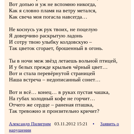
Вот допью и уж не вспомню никогда,
Как я словно пламя на ветру метался,
Как свеча моя погасла навсегда…
Не коснусь уж рук твоих, не поцелую
Я доверчиво раскрытую ладонь
И сотру твою улыбку колдовскую –
Так цветок сгорает, брошенный в огонь.
Ты в ночи меж звёзд летаешь вольной птицей,
И у белых прежде крыльев чёрный цвет…
Вот и стала перевёрнутой страницей
Наша встреча – недописанный сонет…
Вот и всё… конец… в руках пустая чашка,
На губах холодный кофе не горчит…
Отчего же сердце – раненая пташка,
Так тревожно и пронзительно кричит?
Александр Пилигрим
03.11.2012 15:21
•
Заявить о
нарушении