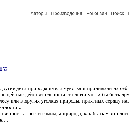
Авторы
Произведения
Рецензии
Поиск
2052
угие дети природы имели чувства и принимали на себя
ающей нас действительности, то люди могли бы быть д
су или в других уголках природы, приятных сердцу наш
нности...
енность - нести самим, а природа, как бы нам хотелось
тва…