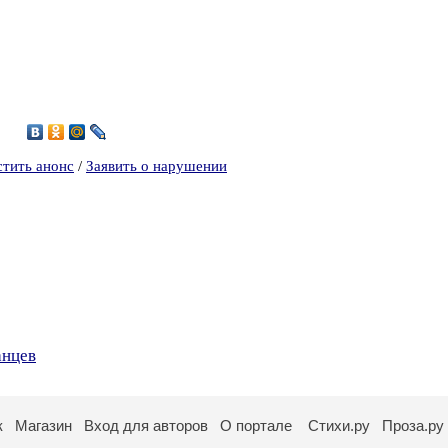
0
стить анонс
/
Заявить о нарушении
анцев
к
Магазин
Вход для авторов
О портале
Стихи.ру
Проза.ру