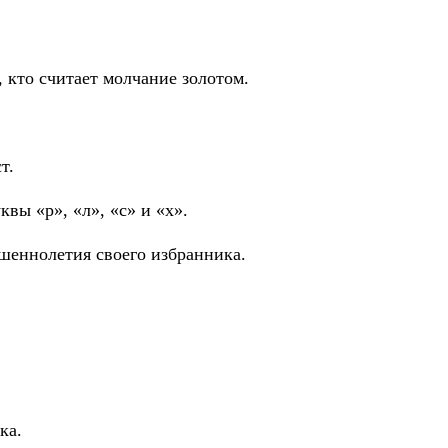
 кто считает молчание золотом.
т.
квы «р», «л», «с» и «х».
шеннолетия своего избранника.
ка.