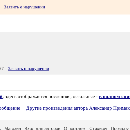
Заявить о нарушении
57
Заявить о нарушении
ий
, здесь отображается последняя, остальные -
в полном спи
сообщение
Другие произведения автора Александр Примак
к
Магазин
Вход для авторов
О портале
Стихи.ру
Проза.ру