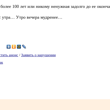
я более 100 лет или никому ненужная задолго до ее оконч
 с утра… Утро вечера мудренее…
5
стить анонс
/
Заявить о нарушении
ак