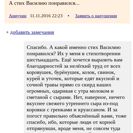
А стих Василию понравился...
Аннучин
11.11.2016 22:23
•
Заявить о нарушении
+
добавить замечания
Спасибо. А какой именно стих Василию
понравился? Их у меня в стихотворении
шестьнадцать. Ещё хочется выразить вам
благодарностей за нелёгкий труд от всех
коровушек, бурёнушек, козок, свинок,
курей и уточек, которые едят вкусной и
сочной травы прямо со скирд ваших
огромных, одаривая с утра молоком и
сметаной с сырами. Нет, наверное, ничего
вкуснее свежего утреннего сыра из-под
коровки с гренками и круассаном. И за
погост правильно объяснённый вами, тоже
спасибо, ибо, которые люди от корней
отпрянувши, вроде меня, не совсем туда