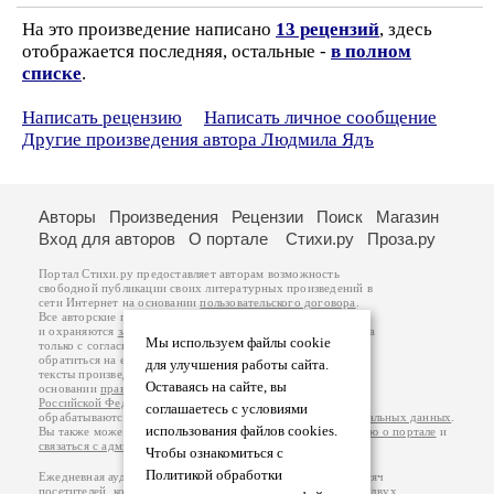
На это произведение написано
13 рецензий
, здесь
отображается последняя, остальные -
в полном
списке
.
Написать рецензию
Написать личное сообщение
Другие произведения автора Людмила Ядъ
Авторы
Произведения
Рецензии
Поиск
Магазин
Вход для авторов
О портале
Стихи.ру
Проза.ру
Портал Стихи.ру предоставляет авторам возможность
свободной публикации своих литературных произведений в
сети Интернет на основании
пользовательского договора
.
Все авторские права на произведения принадлежат авторам
и охраняются
законом
. Перепечатка произведений возможна
Мы используем файлы cookie
только с согласия его автора, к которому вы можете
обратиться на его авторской странице. Ответственность за
для улучшения работы сайта.
тексты произведений авторы несут самостоятельно на
Оставаясь на сайте, вы
основании
правил публикации
и
законодательства
Российской Федерации
. Данные пользователей
соглашаетесь с условиями
обрабатываются на основании
Политики обработки персональных данных
.
использования файлов cookies.
Вы также можете посмотреть более подробную
информацию о портале
и
связаться с администрацией
.
Чтобы ознакомиться с
Политикой обработки
Ежедневная аудитория портала Стихи.ру – порядка 200 тысяч
посетителей, которые в общей сумме просматривают более двух