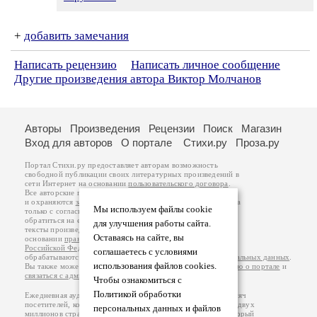
+
добавить замечания
Написать рецензию
Написать личное сообщение
Другие произведения автора Виктор Молчанов
Авторы
Произведения
Рецензии
Поиск
Магазин
Вход для авторов
О портале
Стихи.ру
Проза.ру
Портал Стихи.ру предоставляет авторам возможность
свободной публикации своих литературных произведений в
сети Интернет на основании
пользовательского договора
.
Все авторские права на произведения принадлежат авторам
и охраняются
законом
. Перепечатка произведений возможна
Мы используем файлы cookie
только с согласия его автора, к которому вы можете
обратиться на его авторской странице. Ответственность за
для улучшения работы сайта.
тексты произведений авторы несут самостоятельно на
Оставаясь на сайте, вы
основании
правил публикации
и
законодательства
Российской Федерации
. Данные пользователей
соглашаетесь с условиями
обрабатываются на основании
Политики обработки персональных данных
.
использования файлов cookies.
Вы также можете посмотреть более подробную
информацию о портале
и
связаться с администрацией
.
Чтобы ознакомиться с
Политикой обработки
Ежедневная аудитория портала Стихи.ру – порядка 200 тысяч
посетителей, которые в общей сумме просматривают более двух
персональных данных и файлов
миллионов страниц по данным счетчика посещаемости, который