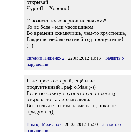
открывай!
Чур-off = Хорошо!
С вознёю подковёрной не знаком?!
То не беда - иди часовщиком!
Во времени схимичишь, чем-то хрустнешь,
Глядишь, неблагодатный год пропустишь!
(:-)
Евгений Нищенко 2
22.03.2012 10:13
Заявить о
нарушении
Я не просто старый, ещё и не
продуктивный Граф о'Ман ;-))
Если по совету друга вторую страницу
открою, то так и озаглавлю.
Вот только что там размещать, пока не
придумал:((
Виктор Молчанов
28.03.2012 16:50
Заявить о
нарушении