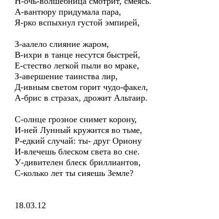
Н-очь-волшебница смотрит, смеясь.
А-вантюру придумала пара,
Я-рко вспыхнул густой эмпирей,
З-аалело слияние жаром,
В-ихри в танце несутся быстрей,
Е-стество легкой пыли во мраке,
З-авершение таинства лир,
Д-ивным светом горит чудо-факел,
А-брис в стразах, дрожит Альтаир.
С-олнце грозное снимет корону,
И-ней Лунный кружится во тьме,
Р-едкий случай: ты- друг Ориону
И-влечешь блеском света во сне.
У-дивителен блеск бриллиантов,
С-колько лет ты сияешь Земле?
18.03.12