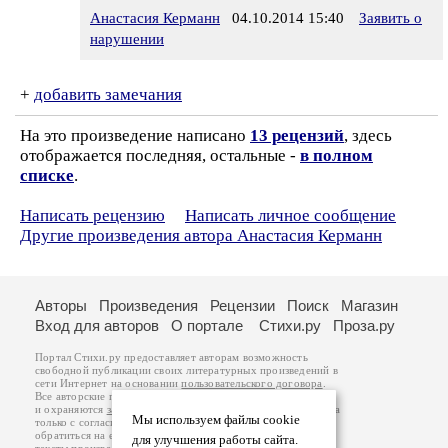
Анастасия Керманн
04.10.2014 15:40
Заявить о
нарушении
+
добавить замечания
На это произведение написано
13 рецензий
, здесь
отображается последняя, остальные -
в полном
списке
.
Написать рецензию
Написать личное сообщение
Другие произведения автора Анастасия Керманн
Авторы
Произведения
Рецензии
Поиск
Магазин
Вход для авторов
О портале
Стихи.ру
Проза.ру
Портал Стихи.ру предоставляет авторам возможность
свободной публикации своих литературных произведений в
сети Интернет на основании
пользовательского договора
.
Все авторские права на произведения принадлежат авторам
и охраняются
законом
. Перепечатка произведений возможна
Мы используем файлы cookie
только с согласия его автора, к которому вы можете
обратиться на его авторской странице. Ответственность за
для улучшения работы сайта.