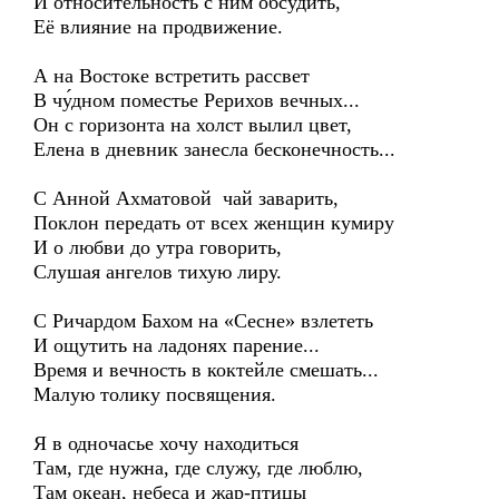
И относительность с ним обсудить,
Её влияние на продвижение.
А на Востоке встретить рассвет
В чу́дном поместье Рерихов вечных...
Он с горизонта на холст вылил цвет,
Елена в дневник занесла бесконечность...
С Анной Ахматовой чай заварить,
Поклон передать от всех женщин кумиру
И о любви до утра говорить,
Слушая ангелов тихую лиру.
С Ричардом Бахом на «Сесне» взлететь
И ощутить на ладонях парение...
Время и вечность в коктейле смешать...
Малую толику посвящения.
Я в одночасье хочу находиться
Там, где нужна, где служу, где люблю,
Там океан, небеса и жар-птицы