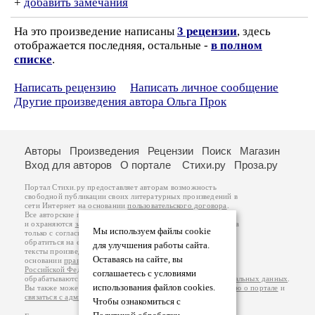
+
добавить замечания
На это произведение написаны
3 рецензии
, здесь
отображается последняя, остальные -
в полном
списке
.
Написать рецензию
Написать личное сообщение
Другие произведения автора Ольга Прок
Авторы
Произведения
Рецензии
Поиск
Магазин
Вход для авторов
О портале
Стихи.ру
Проза.ру
Портал Стихи.ру предоставляет авторам возможность
свободной публикации своих литературных произведений в
сети Интернет на основании
пользовательского договора
.
Все авторские права на произведения принадлежат авторам
и охраняются
законом
. Перепечатка произведений возможна
Мы используем файлы cookie
только с согласия его автора, к которому вы можете
обратиться на его авторской странице. Ответственность за
для улучшения работы сайта.
тексты произведений авторы несут самостоятельно на
Оставаясь на сайте, вы
основании
правил публикации
и
законодательства
Российской Федерации
. Данные пользователей
соглашаетесь с условиями
обрабатываются на основании
Политики обработки персональных данных
.
использования файлов cookies.
Вы также можете посмотреть более подробную
информацию о портале
и
связаться с администрацией
.
Чтобы ознакомиться с