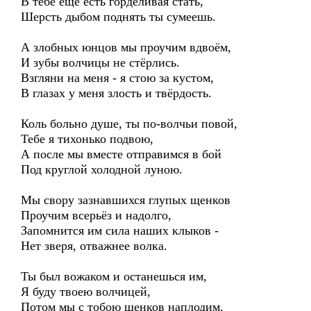
В тебе ещё есть горделивая стать,
Шерсть дыбом поднять ты сумеешь.
А злобных юнцов мы проучим вдвоём,
И зубы волчицы не стёрлись.
Взгляни на меня - я стою за кустом,
В глазах у меня злость и твёрдость.
Коль больно душе, ты по-волчьи повой,
Тебе я тихонько подвою,
А после мы вместе отправимся в бой
Под круглой холодной луною.
Мы свору зазнавшихся глупых щенков
Проучим всерьёз и надолго,
Запомнится им сила наших клыков -
Нет зверя, отважнее волка.
Ты был вожаком и останешься им,
Я буду твоею волчицей,
Потом мы с тобою щенков наплодим,