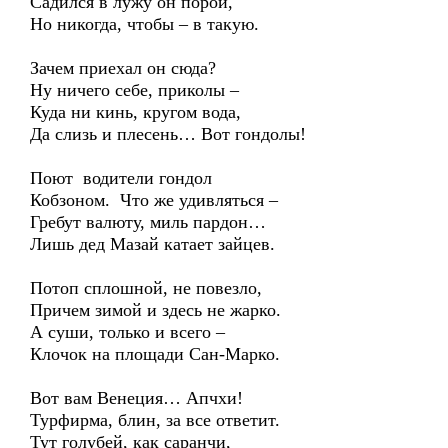
Садился в лужу он порой,
Но никогда, чтобы – в такую.
Зачем приехал он сюда?
Ну ничего себе, приколы –
Куда ни кинь, кругом вода,
Да слизь и плесень… Вот гондолы!
Поют водители гондол
Кобзоном. Что же удивляться –
Гребут валюту, миль пардон…
Лишь дед Мазай катает зайцев.
Потоп сплошной, не повезло,
Причем зимой и здесь не жарко.
А суши, только и всего –
Клочок на площади Сан-Марко.
Вот вам Венеция… Апчхи!
Турфирма, блин, за все ответит.
Тут голубей, как саранчи,