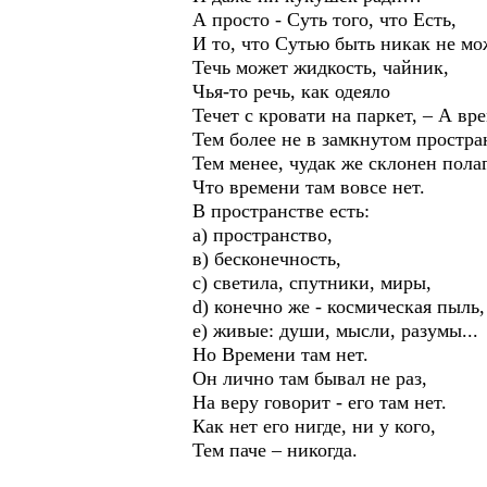
А просто - Суть того, что Есть,
И то, что Сутью быть никак не мо
Течь может жидкость, чайник,
Чья-то речь, как одеяло
Течет с кровати на паркет, – А вр
Тем более не в замкнутом простра
Тем менее, чудак же склонен полаг
Что времени там вовсе нет.
В пространстве есть:
а) пространство,
в) бесконечность,
с) светила, спутники, миры,
d) конечно же - космическая пыль,
е) живые: души, мысли, разумы...
Но Времени там нет.
Он лично там бывал не раз,
На веру говорит - его там нет.
Как нет его нигде, ни у кого,
Тем паче – никогда.