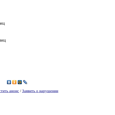
тиц
лиц
6
стить анонс
/
Заявить о нарушении