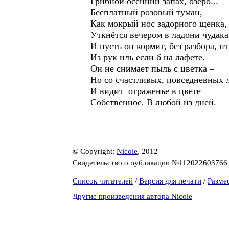
Грибной осенний запах, озеро...
Бесплатный розовый туман,
Как мокрый нос задорного щенка,
Уткнётся вечером в ладони чудака
И пусть он кормит, без разбора, п
Из рук иль если б на лафете.
Он не снимает пыль с цветка –
Но со счастливых, повседневных 
И видит отраженье в цвете
Собственное. В любой из дней.
© Copyright:
Nicole
, 2012
Свидетельство о публикации №11202260376
Список читателей
/
Версия для печати
/
Разме
Другие произведения автора Nicole