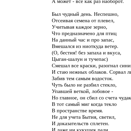
А может - всё как раз наоборот.
Был чудный день. Неспешно,
Отсеивая семена от плевел,
Учитывая каждое зерно,
Что предназначено для птиц
На данный час и про запас,
Вмешался из ниоткуда ветер.
(О, бестия! без запаха и вкуса,
Цыган-шалун и тучепас)
Смешал все краски, разогнал син
И стаю нежных облаков. Сорвал ли
Забив тем самым водосток.
Чуть было не разбил стекло,
Упавшей веткой, лобовое -
Но главное, он сбил со счета чудак
В тот самый миг когда текло
В пространстве время.
Не для учета Бытия, светил,
И доказательств сплетен.
И даже ни кукушек ради…