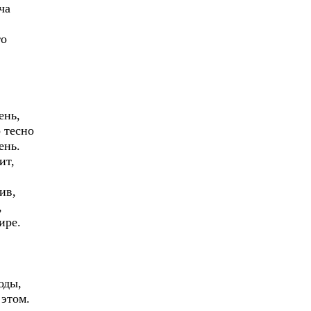
ча
то
ень,
 тесно
ень.
ит,
ив,
,
ире.
оды,
 этом.