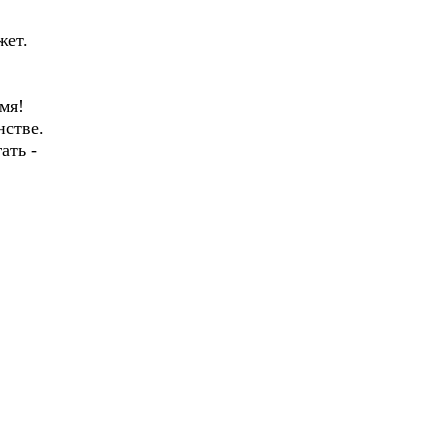
жет.
емя!
нстве.
ать -