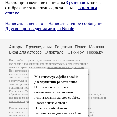
На это произведение написаны
3 рецензии
, здесь
отображается последняя, остальные -
в полном
списке
.
Написать рецензию
Написать личное сообщение
Другие произведения автора Nicole
Авторы
Произведения
Рецензии
Поиск
Магазин
Вход для авторов
О портале
Стихи.ру
Проза.ру
Портал Стихи.ру предоставляет авторам возможность
свободной публикации своих литературных произведений в
сети Интернет на основании
пользовательского договора
.
Все авторские права на произведения принадлежат авторам
и охраняются
законом
. Перепечатка произведений возможна
Мы используем файлы cookie
только с согласия его автора, к которому вы можете
обратиться на его авторской странице. Ответственность за
для улучшения работы сайта.
тексты произведений авторы несут самостоятельно на
Оставаясь на сайте, вы
основании
правил публикации
и
законодательства
Российской Федерации
. Данные пользователей
соглашаетесь с условиями
обрабатываются на основании
Политики обработки персональных данных
.
использования файлов cookies.
Вы также можете посмотреть более подробную
информацию о портале
и
связаться с администрацией
.
Чтобы ознакомиться с
Политикой обработки
Ежедневная аудитория портала Стихи.ру – порядка 200 тысяч
посетителей, которые в общей сумме просматривают более двух
персональных данных и файлов
миллионов страниц по данным счетчика посещаемости, который