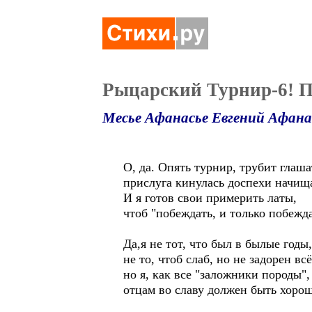
Рыцарский Турнир-6! 
Месье Афанасье Евгений Афана
О, да. Опять турнир, трубит глаша
прислуга кинулась доспехи начищ
И я готов свои примерить латы,
чтоб "побеждать, и только побежда
Да,я не тот, что был в былые годы,
не то, чтоб слаб, но не задорен вс
но я, как все "заложники породы",
отцам во славу должен быть хорош