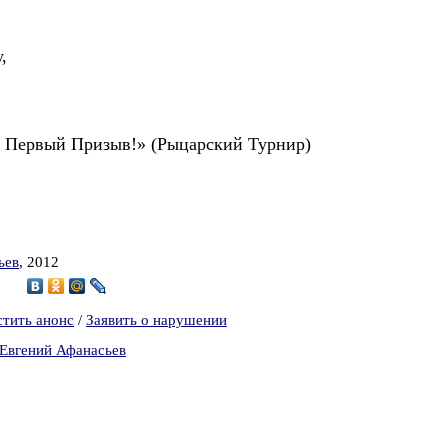
,
! Первый Призыв!» (Рыцарский Турнир)
ьев
, 2012
9
стить анонс
/
Заявить о нарушении
 Евгений Афанасьев