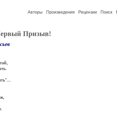
Авторы
Произведения
Рецензии
Поиск
Первый Призыв!
сьев
тай,
ать.
ть"...
ёж,
.