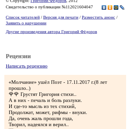
© Copyright:
Григорий Фёдоров
, 2012
Свидетельство о публикации №112021604047
Список читателей
/
Версия для печати
/
Разместить анонс
/
Заявить о нарушении
Другие произведения автора Григорий Фёдоров
Рецензии
Написать рецензию
«Молчание» ушёл Поэт - 17.11.2017 г.(8 лет
прошло..)
🌹🌹 Грустят Григория стихи..
А в них - печаль и боль разлуки.
И где-то мысль из тех стихий,
Продолжат, может, рифмы - внуки.
Да, очень жаль прошли года,
Творил, надеялся и верил..