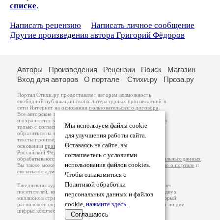
списке
.
Написать рецензию
Написать личное сообщение
Другие произведения автора Григорий Фёдоров
Авторы
Произведения
Рецензии
Поиск
Магазин
Вход для авторов
О портале
Стихи.ру
Проза.ру
Портал Стихи.ру предоставляет авторам возможность
свободной публикации своих литературных произведений в
сети Интернет на основании
пользовательского договора
.
Все авторские права на произведения принадлежат авторам
и охраняются
законом
. Перепечатка произведений возможна
Мы используем файлы cookie
только с согласия его автора, к которому вы можете
обратиться на его авторской странице. Ответственность за
для улучшения работы сайта.
тексты произведений авторы несут самостоятельно на
Оставаясь на сайте, вы
основании
правил публикации
и
законодательства
Российской Федерации
. Данные пользователей
соглашаетесь с условиями
обрабатываются на основании
Политики обработки персональных данных
.
использования файлов cookies.
Вы также можете посмотреть более подробную
информацию о портале
и
связаться с администрацией
.
Чтобы ознакомиться с
Политикой обработки
Ежедневная аудитория портала Стихи.ру – порядка 200 тысяч
посетителей, которые в общей сумме просматривают более двух
персональных данных и файлов
миллионов страниц по данным счетчика посещаемости, который
cookie,
нажмите здесь
.
расположен справа от этого текста. В каждой графе указано по две
цифры: количество просмотров и количество посетителей.
Соглашаюсь