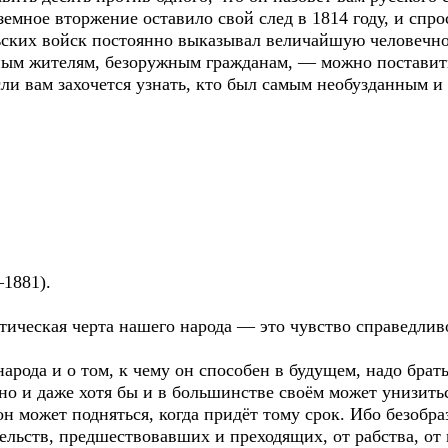
емное вторжение оставило свой след в 1814 году, и спр
льских войск постоянно выказывал величайшую человечн
м жителям, безоружным гражданам, — можно поставить 
если вам захочется узнать, кто был самым необузданным 
1881).
тическая черта нашего народа — это чувство справедлив
арода и о том, к чему он способен в будущем, надо брат
нно и даже хотя бы и в большинстве своём может унизитьс
н может подняться, когда придёт тому срок. Ибо безобра
ельств, предшествовавших и преходящих, от рабства, от в