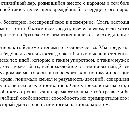
 стихийный дар, родившийся вместе с народом и тем бол
н всё-таки уцелеет неповреждённый, в сердце этого народ
ь, бесспорно, всеевропейское и всемирное. Стать настоя
ько — стать братом всех людей, всечеловеком, если хоти
братства и братского стремления нашего к воссоединени
еперь китайскими стенами от человечества. Мы предугад
ей будущей деятельности должен быть в высшей степени 
 всех тех идей, которые с таким упорством, с таким муже
 что, может быть, всё враждебное в этих идеях найдёт 
едаром же мы говорили на всех языках, понимали все ци
народа, понимали смысл и разумность явлений, соверше
удивлявшем всех иностранцев. Они упрекали нас за это,
особность отрешиться на время от почвы, чтоб трезвее и б
личайшей особенности; способность же примирительного 
оторый даётся очень немногим национальностям.