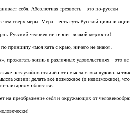
анивает себя. Абсолютная трезвость – это по-русски!
в чём сверх меры. Мера – есть суть Русской цивилизации
рат. Русский человек не терпит всякой мерзости!
 по принципу «моя хата с краю, ничего не знаю».
я», прожигать жизнь в различных удовольствиях – это не
языке неслучайно отличён от смысла слова «удовольствие
смысла жизни: делать всё возможное (и невозможное), ч
по-элитарном обществе.
ает на преображение себя и окружающих от человекообра
человечески!