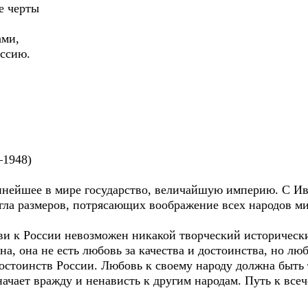
е черты
ами,
оссию.
—1948)
ннейшее в мире государство, величайшую империю. С Ив
гла размеров, потрясающих воображение всех народов ми
ви к России невозможен никакой творческий историческ
на, она не есть любовь за качества и достоинства, но л
достоинств России. Любовь к своему народу должна быть
начает вражду и ненависть к другим народам. Путь к всеч