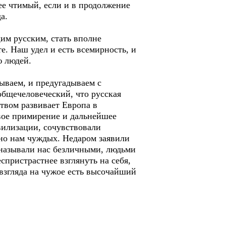
ее чтимый, если и в продолжение
а.
щим русским, стать вполне
те. Наш удел и есть всемирность, и
ю людей.
ываем, и предугадываем с
общечеловеческий, что русская
ством развивает Европа в
свое примирение и дальнейшее
вилизации, сочувствовали
нно нам чуждых. Недаром заявили
 называли нас безличными, людьми
еспристрастнее взглянуть на себя,
взгляда на чужое есть высочайший