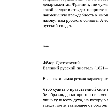
департаментам Франции, где чужез
какой солдат в отрядах неприяте
наименьшую враждебность к мирны
назовут вам русского солдата. А 
русский солдат.
***
Фёдор Достоевский
Великий русский писатель (1821—
Высшая и самая резкая характерис
Чтоб судить о нравственной силе н
безобразия, до которого он време
лишь ту высоту духа, на которую о
всегда почти зависящее от обстоят