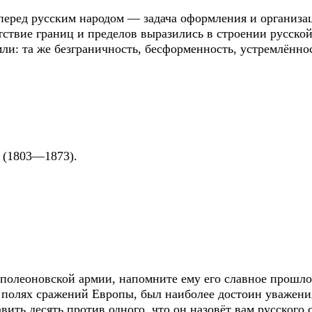
 перед русским народом — задача оформления и организа
тствие границ и пределов выразились в строении русск
мли: та же безграничность, бесформенность, устремлённо
 (1803—1873).
полеоновской армии, напомните ему его славное прошлое
 полях сражений Европы, был наиболее достоин уважени
вить десять против одного, что он назовёт вам русского 