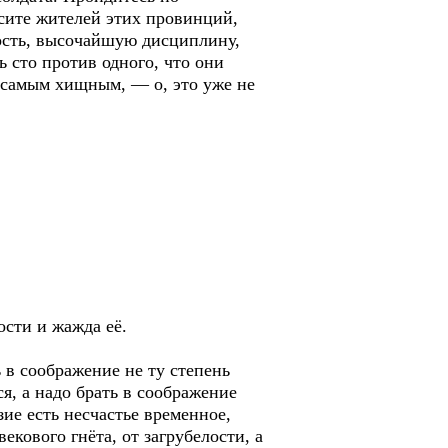
осите жителей этих провинций,
ость, высочайшую дисциплину,
сто против одного, что они
и самым хищным, — о, это уже не
ости и жажда её.
ь в соображение не ту степень
я, а надо брать в соображение
зие есть несчастье временное,
екового гнёта, от загрубелости, а