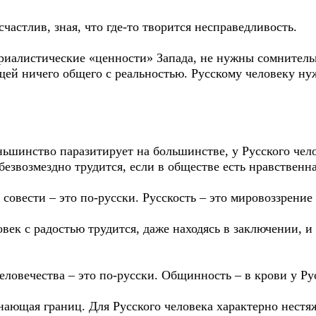
счастлив, зная, что где-то творится несправедливость.
риалистические «ценности» Запада, не нужны сомнитель
ей ничего общего с реальностью. Русскому человеку нуж
ньшинство паразитирует на большинстве, у Русского чело
езвозмездно трудится, если в обществе есть нравственна
совести – это по-русски. Русскость – это мировоззрение
ек с радостью трудится, даже находясь в заключении, и 
человечества – это по-русски. Общинность – в крови у Ру
знающая границ. Для Русского человека характерно нестя