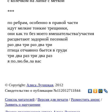
с колечком на лапке с меткой
***
по ребрам, особенно в правой части
идут мелкие тонкие трещинки,
они как то без моего вмешательства/участия
расцветают задорной песенкой
раз два три раз два три
птица отчаянно бьется в груди
три два раз три два раз
я по.лю.би.ла вас
© Copyright:
Алиса Лучицкая
, 2012
Свидетельство о публикации №112012711844
Список читателей
/
Версия для печати
/
Разместить анонс
/
Заявить о нарушении