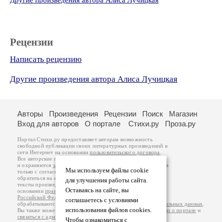
Другие произведения автора Алиса Лучицкая
Рецензии
Написать рецензию
Другие произведения автора Алиса Лучицкая
Авторы
Произведения
Рецензии
Поиск
Магазин
Вход для авторов
О портале
Стихи.ру
Проза.ру
Портал Стихи.ру предоставляет авторам возможность
свободной публикации своих литературных произведений в
сети Интернет на основании
пользовательского договора
.
Все авторские права на произведения принадлежат авторам
и охраняются
законом
. Перепечатка произведений возможна
Мы используем файлы cookie
только с согласия его автора, к которому вы можете
обратиться на его авторской странице. Ответственность за
для улучшения работы сайта.
тексты произведений авторы несут самостоятельно на
Оставаясь на сайте, вы
основании
правил публикации
и
законодательства
Российской Федерации
. Данные пользователей
соглашаетесь с условиями
обрабатываются на основании
Политики обработки персональных данных
.
использования файлов cookies.
Вы также можете посмотреть более подробную
информацию о портале
и
связаться с администрацией
.
Чтобы ознакомиться с