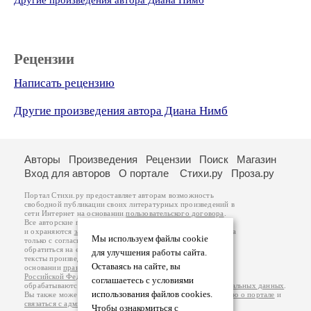
Другие произведения автора Диана Нимб
Рецензии
Написать рецензию
Другие произведения автора Диана Нимб
Авторы
Произведения
Рецензии
Поиск
Магазин
Вход для авторов
О портале
Стихи.ру
Проза.ру
Портал Стихи.ру предоставляет авторам возможность
свободной публикации своих литературных произведений в
сети Интернет на основании
пользовательского договора
.
Все авторские права на произведения принадлежат авторам
и охраняются
законом
. Перепечатка произведений возможна
Мы используем файлы cookie
только с согласия его автора, к которому вы можете
обратиться на его авторской странице. Ответственность за
для улучшения работы сайта.
тексты произведений авторы несут самостоятельно на
Оставаясь на сайте, вы
основании
правил публикации
и
законодательства
Российской Федерации
. Данные пользователей
соглашаетесь с условиями
обрабатываются на основании
Политики обработки персональных данных
.
использования файлов cookies.
Вы также можете посмотреть более подробную
информацию о портале
и
связаться с администрацией
.
Чтобы ознакомиться с