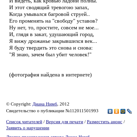
И видеть, как кровью ладони полны.
И этот сводящий тревогою запах,
Когда умывался багровой струей..
Его променять на "свободу" уставов?
Ну нет, то, простите, совсем не мое...
И, глядя в закат, удушающий город,
Я вижу дрожанье закрывшихся век...
Я буду твердить это снова и снова:
"Я знаю, зачем был убит человек!"
(фотография найдена в интернете)
© Copyright:
Диана Нимб
, 2012
Свидетельство о публикации №112011501993
Список читателей
/
Версия для печати
/
Разместить анонс
/
Заявить о нарушении