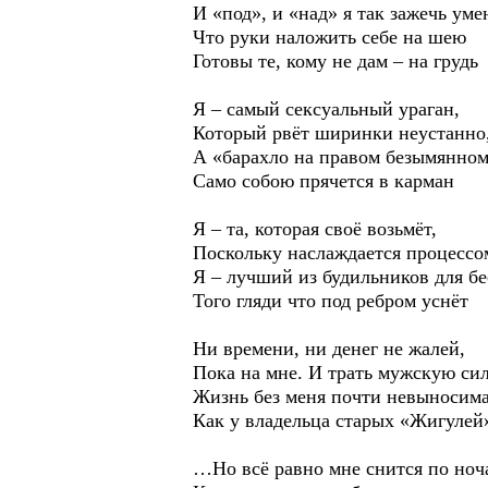
И «под», и «над» я так зажечь уме
Что руки наложить себе на шею
Готовы те, кому не дам – на грудь
Я – самый сексуальный ураган,
Который рвёт ширинки неустанно
А «барахло на правом безымянно
Само собою прячется в карман
Я – та, которая своё возьмёт,
Поскольку наслаждается процессо
Я – лучший из будильников для бе
Того гляди что под ребром уснёт
Ни времени, ни денег не жалей,
Пока на мне. И трать мужскую си
Жизнь без меня почти невыносима
Как у владельца старых «Жигулей
…Но всё равно мне снится по ноч