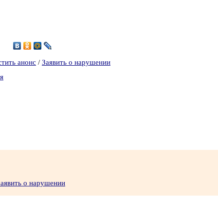
9
стить анонс
/
Заявить о нарушении
я
Заявить о нарушении