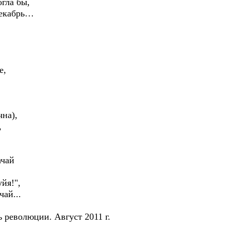
огла бы,
декабрь…
е,
чна),
,
ачай
йя!",
чай...
 революции. Август 2011 г.