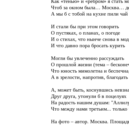
Как «тенью» и «ребром» я стать м
Чтоб за окном была… Москва… 
А мы б с тобой на кухне пили чай
И стали бы при этом говорить
О пустяках, о планах, о погоде
И о стихах, что нынче снова в мод
И что давно пора бросать курить
Могли бы увлеченно рассуждать
О прошлой жизни (тема – бесконе
Что юность мимолетна и беспечна
А в зрелости, напротив, благодать
А, может быть, коснувшись невзн
Друг друга, утонули б в поцелуях
На радость нашим душам: "Аллилу
Что между нами третьим... только 
На фото – автор. Москва. Площадь