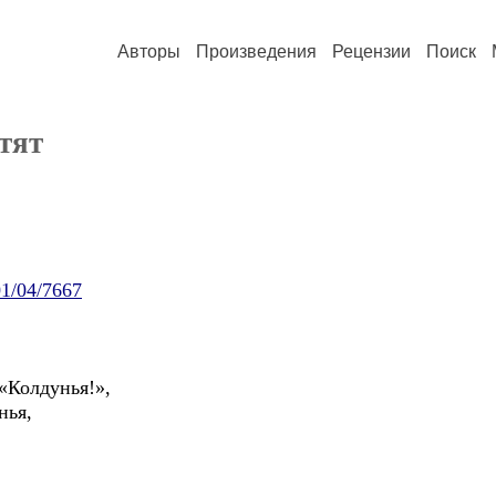
Авторы
Произведения
Рецензии
Поиск
тят
01/04/7667
«Колдунья!»,
нья,