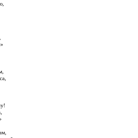
ю,
,
м»
м,
са,
лу!
,
»
ам,