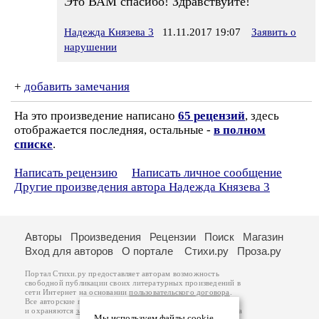
Это ВАМ спасибо! Здравствуйте!
Надежда Князева 3
11.11.2017 19:07
Заявить о
нарушении
+
добавить замечания
На это произведение написано
65 рецензий
, здесь
отображается последняя, остальные -
в полном
списке
.
Написать рецензию
Написать личное сообщение
Другие произведения автора Надежда Князева 3
Авторы
Произведения
Рецензии
Поиск
Магазин
Вход для авторов
О портале
Стихи.ру
Проза.ру
Портал Стихи.ру предоставляет авторам возможность
свободной публикации своих литературных произведений в
сети Интернет на основании
пользовательского договора
.
Все авторские права на произведения принадлежат авторам
и охраняются
законом
. Перепечатка произведений возможна
Мы используем файлы cookie