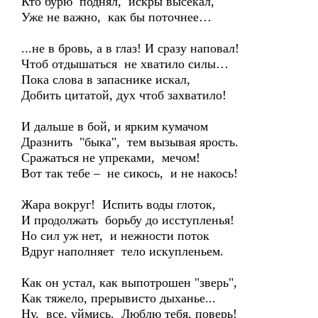
Кто бурю поднял, искры высекал,
Уже не важно, как бы поточнее…
...не в бровь, а в глаз! И сразу наповал!
Чтоб отдышаться не хватило силы…
Пока слова в запаснике искал,
Добить цитатой, дух чтоб захватило!
И дальше в бой, и ярким кумачом
Дразнить "быка", тем вызывая ярость.
Сражаться не упреками, мечом!
Вот так тебе – не сикось, и не накось!
Жара вокруг! Испить воды глоток,
И продолжать борьбу до исступленья!
Но сил уж нет, и нежности поток
Вдруг наполняет тело искупленьем.
Как он устал, как выпотрошен "зверь",
Как тяжело, прерывисто дыханье...
Ну, все, уймись. Люблю тебя, поверь!