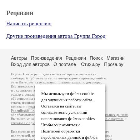
Рецензии
Написать рецензию
Другие произведения автора Группа Город
Авторы
Произведения
Рецензии
Поиск
Магазин
Вход для авторов
О портале
Стихи.ру
Проза.ру
Портал Стихи.ру предоставляет авторам возможность
свободной публикации своих литературных произведений в
сети Интернет на основании
пользовательского договора
.
Все авторские права на произведения принадлежат авторам
и охраняются
законом
. Перепечатка произведений возможна
Мы используем файлы cookie
только с согласия его автора, к которому вы можете
обратиться на его авторской странице. Ответственность за
для улучшения работы сайта.
тексты произведений авторы несут самостоятельно на
Оставаясь на сайте, вы
основании
правил публикации
и
законодательства
Российской Федерации
. Данные пользователей
соглашаетесь с условиями
обрабатываются на основании
Политики обработки персональных данных
.
использования файлов cookies.
Вы также можете посмотреть более подробную
информацию о портале
и
связаться с администрацией
.
Чтобы ознакомиться с
Политикой обработки
Ежедневная аудитория портала Стихи.ру – порядка 200 тысяч
посетителей, которые в общей сумме просматривают более двух
персональных данных и файлов
миллионов страниц по данным счетчика посещаемости, который