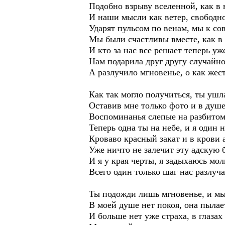
Подобно взрыву вселенной, как в
И наши мысли как ветер, свободно
Ударят пульсом по венам, мы к со
Мы были счастливы вместе, как в
И кто за нас все решает теперь уж
Нам подарила друг другу случайно
А разлучило мгновенье, о как жест
Как так могло получиться, ты ушла
Оставив мне только фото и в душе
Воспоминанья слепые на разбитом
Теперь одна ты на небе, и я один н
Кроваво красный закат и в крови 
Уже ничто не залечит эту адскую 
И я у края черты, я задыхаюсь мол
Всего один только шаг нас разлуча
Ты подожди лишь мгновенье, и мы
В моей душе нет покоя, она пылае
И больше нет уже страха, в глазах