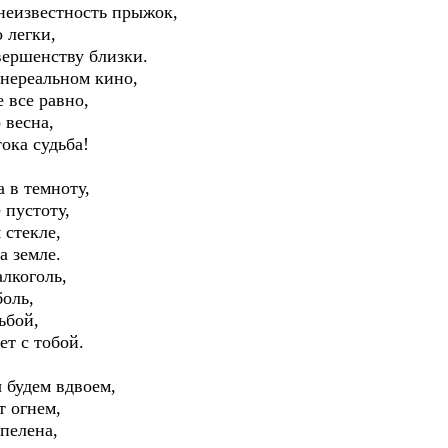
 неизвестность прыжок,
 легки,
вершенству близки.
 нереальном кино,
е все равно,
 весна,
ока судьба!
 в темноту,
 пустоту,
 стекле,
а земле.
алкоголь,
боль,
ьбой,
ет с тобой.
 будем вдвоем,
т огнем,
 пелена,