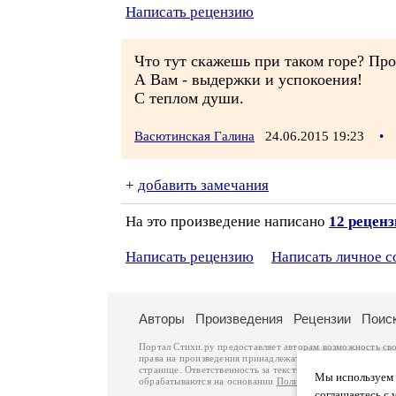
Написать рецензию
Что тут скажешь при таком горе? Прос
А Вам - выдержки и успокоения!
С теплом души.
Васютинская Галина
24.06.2015 19:23
•
+
добавить замечания
На это произведение написано
12 рецен
Написать рецензию
Написать личное 
Авторы
Произведения
Рецензии
Поис
Портал Стихи.ру предоставляет авторам возможность св
права на произведения принадлежат авторам и охраняют
странице. Ответственность за тексты произведений авто
Мы используем ф
обрабатываются на основании
Политики обработки перс
соглашаетесь с 