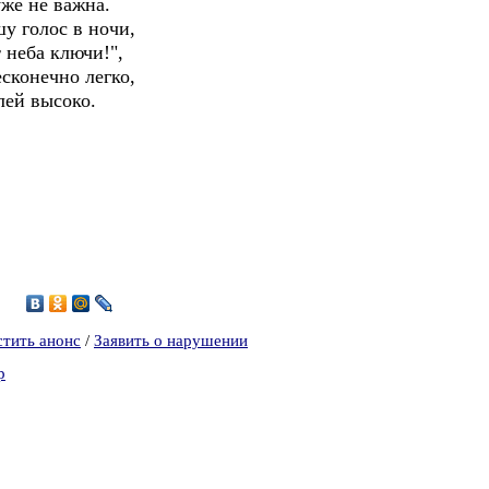
уже не важна.
шу голос в ночи,
 неба ключи!",
сконечно легко,
лей высоко.
стить анонс
/
Заявить о нарушении
р