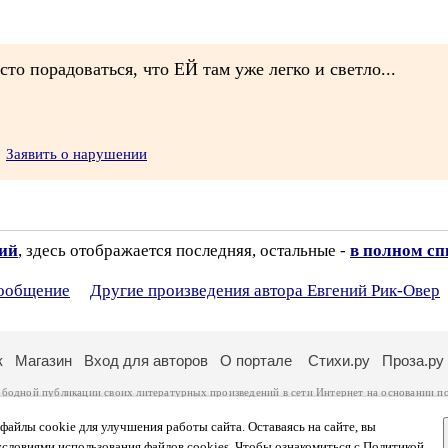
то порадоваться, что ЕЙ там уже легко и светло...
Заявить о нарушении
зий
, здесь отображается последняя, остальные -
в полном сп
сообщение
Другие произведения автора Евгений Рик-Овер
к
Магазин
Вход для авторов
О портале
Стихи.ру
Проза.ру
ободной публикации своих литературных произведений в сети Интернет на основании
п
ся
законом
. Перепечатка произведений возможна только с согласия его автора, к котором
ры несут самостоятельно на основании
правил публикации
и
законодательства Российско
айлы cookie для улучшения работы сайта. Оставаясь на сайте, вы
ональных данных
. Вы также можете посмотреть более подробную
информацию о портал
условиями использования файлов cookies. Чтобы ознакомиться с Политикой