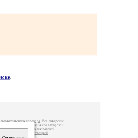
иске
.
ользовательского договора
. Все авторские
у вы можете обратиться на его авторской
й Федерации
. Данные пользователей
е
и
связаться с администрацией
.
Соглашаюсь