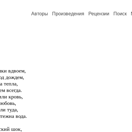
Авторы
Произведения
Рецензии
Поиск
лки вдвоем,
од дождем,
а тепла,
ем всегда.
или кровь,
любовь,
ли туда,
ятежна вода.
ский шок,