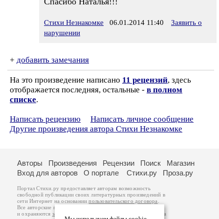
Спасибо Наталья!!!
Стихи Незнакомке
06.01.2014 11:40
Заявить о
нарушении
+
добавить замечания
На это произведение написано
11 рецензий
, здесь
отображается последняя, остальные -
в полном
списке
.
Написать рецензию
Написать личное сообщение
Другие произведения автора Стихи Незнакомке
Авторы
Произведения
Рецензии
Поиск
Магазин
Вход для авторов
О портале
Стихи.ру
Проза.ру
Портал Стихи.ру предоставляет авторам возможность
свободной публикации своих литературных произведений в
сети Интернет на основании
пользовательского договора
.
Все авторские права на произведения принадлежат авторам
и охраняются
законом
. Перепечатка произведений возможна