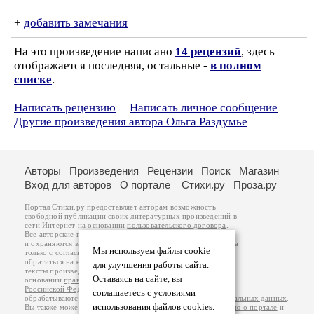
+
добавить замечания
На это произведение написано
14 рецензий
, здесь
отображается последняя, остальные -
в полном
списке
.
Написать рецензию
Написать личное сообщение
Другие произведения автора Ольга Раздумье
Авторы
Произведения
Рецензии
Поиск
Магазин
Вход для авторов
О портале
Стихи.ру
Проза.ру
Портал Стихи.ру предоставляет авторам возможность
свободной публикации своих литературных произведений в
сети Интернет на основании
пользовательского договора
.
Все авторские права на произведения принадлежат авторам
и охраняются
законом
. Перепечатка произведений возможна
Мы используем файлы cookie
только с согласия его автора, к которому вы можете
обратиться на его авторской странице. Ответственность за
для улучшения работы сайта.
тексты произведений авторы несут самостоятельно на
Оставаясь на сайте, вы
основании
правил публикации
и
законодательства
Российской Федерации
. Данные пользователей
соглашаетесь с условиями
обрабатываются на основании
Политики обработки персональных данных
.
использования файлов cookies.
Вы также можете посмотреть более подробную
информацию о портале
и