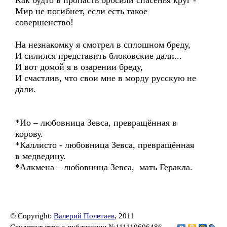
Как будто в пропасть бросили спасенья круг -
Мир не погибнет, если есть такое
совершенство!
На незнакомку я смотрел в сплошном бреду,
И силился представить блоковские дали...
И вот домой я в озарении бреду,
И счастлив, что свои мне в морду русскую не
дали.
*Ио – любовница Зевса, превращённая в
корову.
*Каллисто - любовница Зевса, превращённая
в медведицу.
*Алкмена – любовница Зевса, мать Геракла.
© Copyright:
Валерий Полетаев
, 2011
Свидетельство о публикации №111110606486