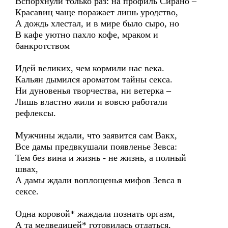
Вспорхнули только раз: на профиль Сирано –
Красавиц чаще поражает лишь уродство,
А дождь хлестал, и в мире было сыро, но
В кафе уютно пахло кофе, мраком и
банкротством
Идей великих, чем кормили нас века.
Кальян дымился ароматом тайны секса.
Ни дуновенья творчества, ни ветерка –
Лишь властно жили и вовсю работали
рефлексы.
Мужчины ждали, что заявится сам Вакх,
Все дамы предвкушали появленье Зевса:
Тем без вина и жизнь - не жизнь, а полный
швах,
А дамы ждали воплощенья мифов Зевса в
сексе.
Одна коровой* жаждала познать оргазм,
А та медведицей* готовилась отдаться,