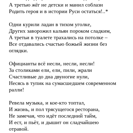
А третью жёг не детски и манил соблазн
Родить героя и в истории Руси остаться!..*
Одни курили ладан в тихом уголке,
Других заворожил кальян пороком сладким,
А третьи в туалете трахались на потолке –
Все отдавались счастью божьей жизни без
оглядки.
Официанты всё несли, несли, несли!
За столиками ели, ели, пили, жрали
Счастливые до дна двуногие нули,
Несясь в тупик на сумасшедшем современном
ралли!
Ревела музыка, и кое-кто топтал,
И жизнь, и пол трясущегося ресторана,
Не замечая, что идёт последний тайм,
И ест, и пьёт, и дышит он сладчайшею
отравой.