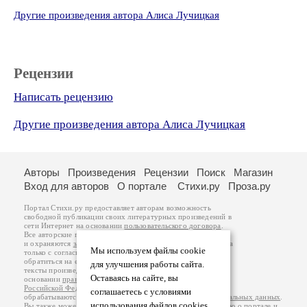
Другие произведения автора Алиса Лучицкая
Рецензии
Написать рецензию
Другие произведения автора Алиса Лучицкая
Авторы
Произведения
Рецензии
Поиск
Магазин
Вход для авторов
О портале
Стихи.ру
Проза.ру
Портал Стихи.ру предоставляет авторам возможность
свободной публикации своих литературных произведений в
сети Интернет на основании
пользовательского договора
.
Все авторские права на произведения принадлежат авторам
и охраняются
законом
. Перепечатка произведений возможна
Мы используем файлы cookie
только с согласия его автора, к которому вы можете
обратиться на его авторской странице. Ответственность за
для улучшения работы сайта.
тексты произведений авторы несут самостоятельно на
Оставаясь на сайте, вы
основании
правил публикации
и
законодательства
Российской Федерации
. Данные пользователей
соглашаетесь с условиями
обрабатываются на основании
Политики обработки персональных данных
.
использования файлов cookies.
Вы также можете посмотреть более подробную
информацию о портале
и