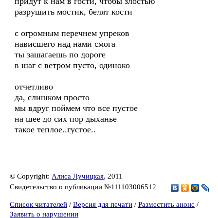
придут к нам в гости, чтобы злостью
разрушить мостик, белят кости
с огромным перечнем упреков
нависшего над нами смога
ты зашагаешь по дороге
в шаг с ветром пусто, одиноко
отчетливо
да, слишком просто
мы вдруг поймем что все пустое
на шее до сих пор дыханье
такое теплое..густое..
© Copyright:
Алиса Лучицкая
, 2011
Свидетельство о публикации №111103006512
Список читателей
/
Версия для печати
/
Разместить анонс
/
Заявить о нарушении