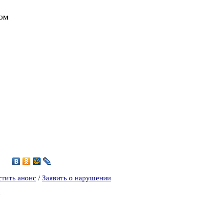
том
стить анонс
/
Заявить о нарушении