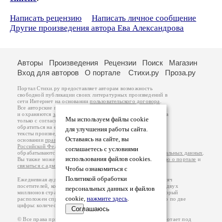
Написать рецензию
Написать личное сообщение
Другие произведения автора Ева Александрова
Авторы
Произведения
Рецензии
Поиск
Магазин
Вход для авторов
О портале
Стихи.ру
Проза.ру
Портал Стихи.ру предоставляет авторам возможность
свободной публикации своих литературных произведений в
сети Интернет на основании
пользовательского договора
.
Все авторские права на произведения принадлежат авторам
и охраняются
законом
. Перепечатка произведений возможна
Мы используем файлы cookie
только с согласия его автора, к которому вы можете
обратиться на его авторской странице. Ответственность за
для улучшения работы сайта.
тексты произведений авторы несут самостоятельно на
Оставаясь на сайте, вы
основании
правил публикации
и
законодательства
Российской Федерации
. Данные пользователей
соглашаетесь с условиями
обрабатываются на основании
Политики обработки персональных данных
.
использования файлов cookies.
Вы также можете посмотреть более подробную
информацию о портале
и
связаться с администрацией
.
Чтобы ознакомиться с
Политикой обработки
Ежедневная аудитория портала Стихи.ру – порядка 200 тысяч
посетителей, которые в общей сумме просматривают более двух
персональных данных и файлов
миллионов страниц по данным счетчика посещаемости, который
cookie,
нажмите здесь
.
расположен справа от этого текста. В каждой графе указано по две
цифры: количество просмотров и количество посетителей.
Соглашаюсь
© Все права принадлежат авторам, 2000-2026. Портал работает под