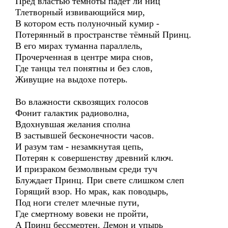
Пред властью темноты падёт ли ниц
Тлетворный извивающийся мир,
В котором есть полуночный кумир -
Потерянный в пространстве тёмный Принц.
В его мирах туманна параллель,
Прочерченная в центре мира снов,
Где танцы тел понятны и без слов,
Живущие на выдохе потерь.
Во влажности сквозящих голосов
Фонит галактик радиоволна,
Вдохнувшая желания сполна
В застывшей бесконечности часов.
И разум там - незамкнутая цепь,
Потерян к совершенству древний ключ.
И призраком безмолвным среди туч
Блуждает Принц. При свете слишком слеп
Горящий взор. Но мрак, как поводырь,
Под ноги стелет млечные пути,
Где смертному вовеки не пройти,
А Принц бессмертен. Демон и упырь