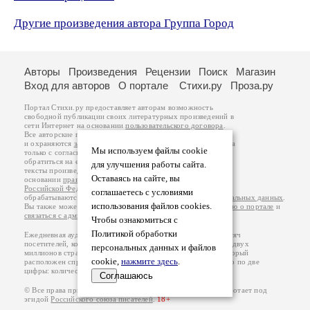
Другие произведения автора Группа Город
Авторы
Произведения
Рецензии
Поиск
Магазин
Вход для авторов
О портале
Стихи.ру
Проза.ру
Портал Стихи.ру предоставляет авторам возможность
свободной публикации своих литературных произведений в
сети Интернет на основании
пользовательского договора
.
Все авторские права на произведения принадлежат авторам
и охраняются
законом
. Перепечатка произведений возможна
Мы используем файлы cookie
только с согласия его автора, к которому вы можете
обратиться на его авторской странице. Ответственность за
для улучшения работы сайта.
тексты произведений авторы несут самостоятельно на
Оставаясь на сайте, вы
основании
правил публикации
и
законодательства
Российской Федерации
. Данные пользователей
соглашаетесь с условиями
обрабатываются на основании
Политики обработки персональных данных
.
использования файлов cookies.
Вы также можете посмотреть более подробную
информацию о портале
и
связаться с администрацией
.
Чтобы ознакомиться с
Политикой обработки
Ежедневная аудитория портала Стихи.ру – порядка 200 тысяч
посетителей, которые в общей сумме просматривают более двух
персональных данных и файлов
миллионов страниц по данным счетчика посещаемости, который
cookie,
нажмите здесь
.
расположен справа от этого текста. В каждой графе указано по две
цифры: количество просмотров и количество посетителей.
Соглашаюсь
© Все права принадлежат авторам, 2000-2026. Портал работает под
эгидой
Российского союза писателей
.
18+