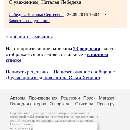
С уважением, Наталья Лебедева
Лебедева Наталья Сергеевна
26.09.2016 16:04
•
Заявить о нарушении
+
добавить замечания
На это произведение написаны
23 рецензии
, здесь
отображается последняя, остальные -
в полном
списке
.
Написать рецензию
Написать личное сообщение
Другие произведения автора Ольга Хворост
Авторы
Произведения
Рецензии
Поиск
Магазин
Вход для авторов
О портале
Стихи.ру
Проза.ру
Портал Стихи.ру предоставляет авторам возможность
свободной публикации своих литературных произведений в
сети Интернет на основании
пользовательского договора
.
Все авторские права на произведения принадлежат авторам
и охраняются
законом
. Перепечатка произведений возможна