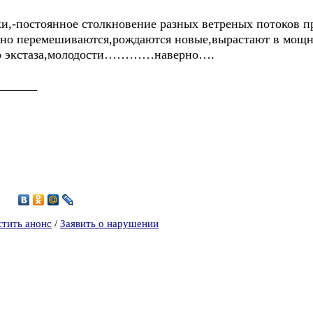
ки,-постоянное столкновение разных ветреных потоков 
но перемешиваются,рождаются новые,вырастают в мощны
го экстаза,молодости…………наверно….
______
стить анонс
/
Заявить о нарушении