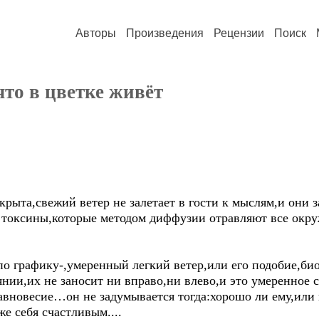
Авторы
Произведения
Рецензии
Поиск
 что в цветке живёт
крыта,свежий ветер не залетает в гости к мыслям,и они 
 токсины,которые методом диффузии отравляют все окр
 по графику-,умеренный легкий ветер,или его подобие,б
янии,их не заносит ни вправо,ни влево,и это умеренное 
вновесие…он не задумывается тогда:хорошо ли ему,или 
аже себя счастливым....