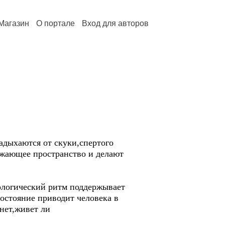
Магазин
О портале
Вход для авторов
задыхаются от скуки,спертого
ужающее пространство и делают
иологический ритм поддержывает
состояние приводит человека в
нет,живет ли