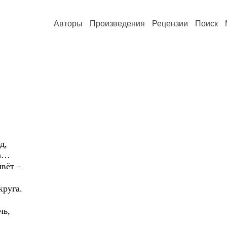
Авторы
Произведения
Рецензии
Поиск
д,
га…
вёт –
круга.
чь,