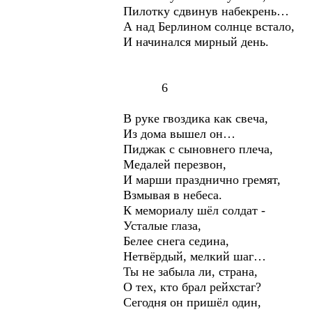
Пилотку сдвинув набекрень…
А над Берлином солнце встало,
И начинался мирный день.
6
В руке гвоздика как свеча,
Из дома вышел он…
Пиджак с сыновнего плеч
Медалей перезвон,
И марши празднично гремят,
Взмывая в небеса.
К мемориалу шёл солдат -
Усталые глаза,
Белее снега седина,
Нетвёрдый, мелкий шаг…
Ты не забыла ли, страна,
О тех, кто брал рейхстаг?
Сегодня он пришёл один,