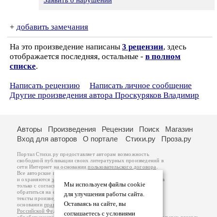
Заявить о нарушении
+
добавить замечания
На это произведение написаны
3 рецензии
, здесь
отображается последняя, остальные -
в полном
списке
.
Написать рецензию
Написать личное сообщение
Другие произведения автора Проскуряков Владимир
Авторы
Произведения
Рецензии
Поиск
Магазин
Вход для авторов
О портале
Стихи.ру
Проза.ру
Портал Стихи.ру предоставляет авторам возможность
свободной публикации своих литературных произведений в
сети Интернет на основании
пользовательского договора
.
Все авторские права на произведения принадлежат авторам
и охраняются
законом
. Перепечатка произведений возможна
Мы используем файлы cookie
только с согласия его автора, к которому вы можете
обратиться на его авторской странице. Ответственность за
для улучшения работы сайта.
тексты произведений авторы несут самостоятельно на
Оставаясь на сайте, вы
основании
правил публикации
и
законодательства
Российской Федерации
. Данные пользователей
соглашаетесь с условиями