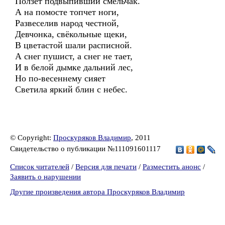
Ползет подвыпивший смельчак.
А на помосте топчет ноги,
Развеселив народ честной,
Девчонка, свёкольные щеки,
В цветастой шали расписной.
А снег пушист, а снег не тает,
И в белой дымке дальний лес,
Но по-весеннему сияет
Светила яркий блин с небес.
© Copyright:
Проскуряков Владимир
, 2011
Свидетельство о публикации №111091601117
Список читателей
/
Версия для печати
/
Разместить анонс
/
Заявить о нарушении
Другие произведения автора Проскуряков Владимир