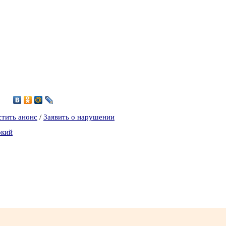
стить анонс
/
Заявить о нарушении
окий