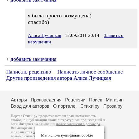
я была просто возмущена)
спасибо)
Алиса Лучицкая
12.09.2011 20:14
Заявить о
нарушении
+
добавить замечания
Написать рецензию
Написать личное сообщение
Другие произведения автора Алиса Лучицкая
Авторы
Произведения
Рецензии
Поиск
Магазин
Вход для авторов
О портале
Стихи.ру
Проза.ру
Портал Стихи.ру предоставляет авторам возможность
свободной публикации своих литературных произведений в
сети Интернет на основании
пользовательского договора
.
Все авторские права на произведения принадлежат авторам
и охраняются
законом
. Перепечатка произведений возможна
Мы используем файлы cookie
только с согласия его автора, к которому вы можете