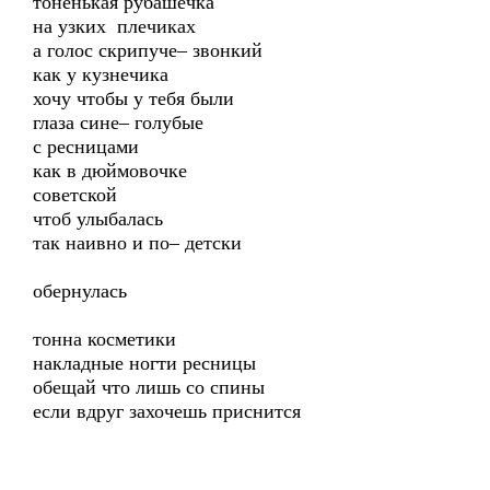
тоненькая рубашечка
на узких плечиках
а голос скрипуче– звонкий
как у кузнечика
хочу чтобы у тебя были
глаза сине– голубые
с ресницами
как в дюймовочке
советской
чтоб улыбалась
так наивно и по– детски
обернулась
тонна косметики
накладные ногти ресницы
обещай что лишь со спины
если вдруг захочешь приснится