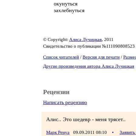
окунуться
захлебнуться
© Copyright:
Алиса Лучицкая
, 2011
Свидетельство о публикации №111090808523
Список читателей
/
Версия для печати
/
Разме
Другие произведения автора Алиса Лучицкая
Рецензии
Написать рецензию
Алис.. Это шедевр - меня трясет..
Марк Ренуа
09.09.2011 08:10
•
Заявить