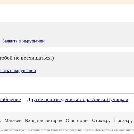
Заявить о нарушении
 тобой не восхищаться.)
явить о нарушении
сообщение
Другие произведения автора Алиса Лучицкая
к
Магазин
Вход для авторов
О портале
Стихи.ру
Проза.ру
ободной публикации своих литературных произведений в сети Интернет на основании
п
ся
законом
. Перепечатка произведений возможна только с согласия его автора, к котором